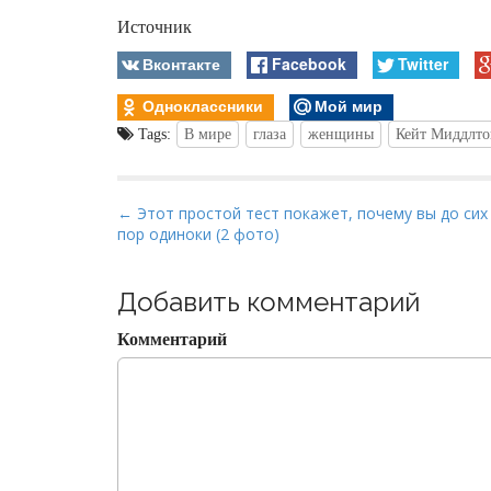
Источник
Вконтакте
Facebook
Twitter
Одноклассники
Мой мир
Tags:
В мире
глаза
женщины
Кейт Миддлто
P
← Этот простой тест покажет, почему вы до сих
пор одиноки (2 фото)
o
s
t
Добавить комментарий
n
Комментарий
a
v
i
g
a