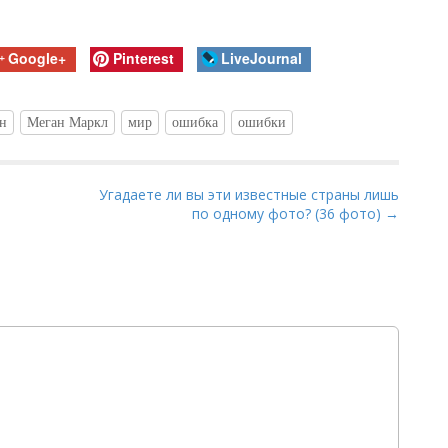
Google+
Pinterest
LiveJournal
н
Меган Маркл
мир
ошибка
ошибки
Угадаете ли вы эти известные страны лишь
по одному фото? (36 фото) →