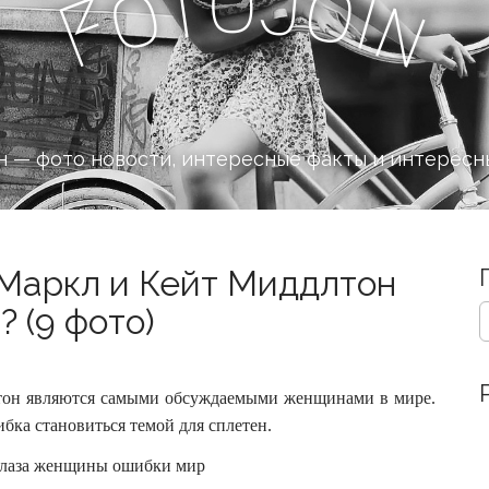
o
J
t
o
o
i
n
F
 — фото новости, интересные факты и интересн
 Маркл и Кейт Миддлтон
S
 (9 фото)
e
a
r
c
тон являются самыми обсуждаемыми женщинами в мире.
h
бка становиться темой для сплетен.
f
o
r