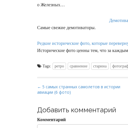
о Железных…
Демотива
Самые свежие демотиваторы.
Редкие исторические фото, которые перевернут
Исторические фото ценны тем, что за каждым
Tags:
ретро
сравнение
старина
фотогра
P
← 5 самых странных самолетов в истории
авиации (6 фото)
o
s
t
Добавить комментарий
n
Комментарий
a