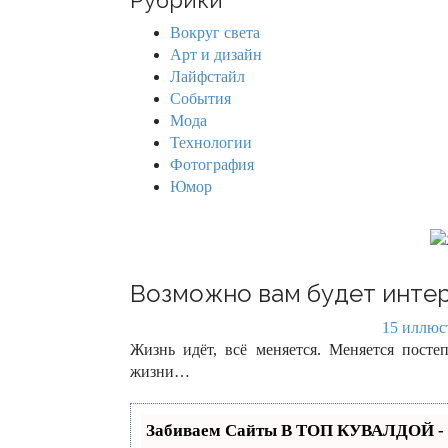
Рубрики
c
h
Вокруг света
f
Арт и дизайн
o
Лайфстайл
r
События
:
Мода
Технологии
Фотография
Юмор
Возможно вам будет интер
15 иллюст
Жизнь идёт, всё меняется. Меняется пост
жизни…
Забиваем Сайты В ТОП КУВАЛДОЙ - 