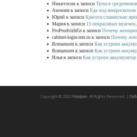
Никитосик
к записи
Трэш в средневеков
Аноним
к записи
Еда под микроскопом 
Юрий
к записи
Красота славянская: яр
Мария
к записи
15 некрасивых мужчин,
ProProdvizhEn
к записи
Почему женщины 
cabinet-login-mts.ru
к записи
Почему женщ
Romansom
к записи
Как устроен аккумул
Romansom
к записи
Как устроен аккумул
Илья
к записи
Как устроен аккумулятор 
Copyright © 2022
FotoJoin
. All Rights Reserved. |
Пуб