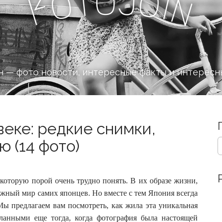
J
o
t
o
o
i
F
n
 — фото новости, интересные факты и интересн
веке: редкие снимки,
S
 (14 фото)
e
a
r
c
которую порой очень трудно понять. В их образе жизни,
h
ожный мир самих японцев.
Но вместе с тем Япония всегда
f
Мы предлагаем вам посмотреть, как жила эта уникальная
o
еланными еще тогда, когда фотография была настоящей
r