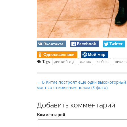
Вконтакте
Facebook
Twitter
Одноклассники
Мой мир
Tags:
детский сад
жених
любовь
невест
P
← В Китае построят ещё один высокогорный
мост со стеклянным полом (8 фото)
o
s
t
Добавить комментарий
n
Комментарий
a
v