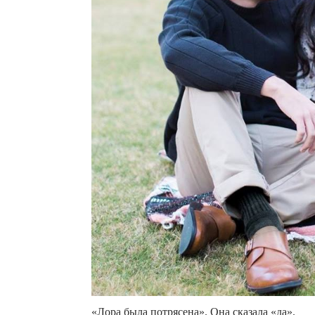
«Лора была потрясена». Она сказала «да».