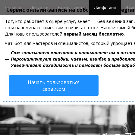
M
S
Главная
Девушки
Вокруг света
Лайфстайл
Юмо
k
Сервис онлайн-записи на собственном Telegra
a
i
i
Тот, кто работает в сфере услуг, знает — без ведения зап
p
n
но и напоминать клиентам о визитах тоже. Нашли самый
t
m
Для новых пользователей
первый месяц бесплатно
.
o
e
c
Чат-бот для мастеров и специалистов, который упрощает 
n
o
—
Сам записывает клиентов и напоминает им о визит
n
u
—
Персонализирует скидки, чаевые, кэшбэк и предопла
t
—
Увеличивает доходимость и помогает больше зара
e
n
Начать пользоваться
t
сервисом