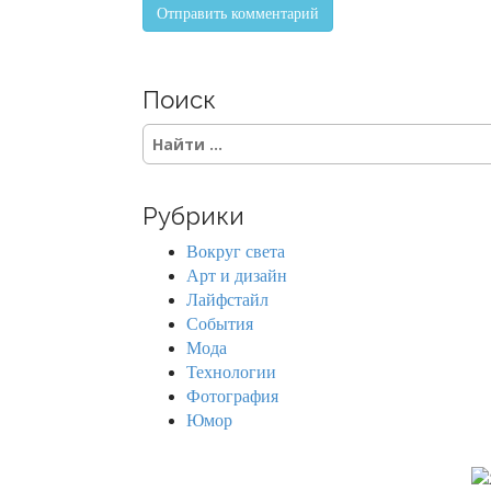
Поиск
S
e
a
r
Рубрики
c
h
Вокруг света
f
Арт и дизайн
o
Лайфстайл
r
События
:
Мода
Технологии
Фотография
Юмор