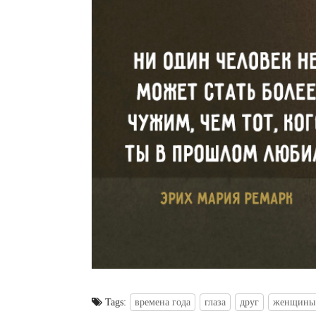
Tags:
времена года
глаза
друг
женщины