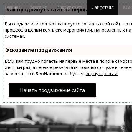
M
S
Главная
Девушки
Вокруг света
Лайфстайл
Юмо
k
Как продвинуть сайт на первые места?
a
i
i
p
Вы создали или только планируете создать свой сайт, но 
n
t
процесс, а целый комплекс мероприятий, направленных н
m
o
системах.
e
c
n
o
Ускорение продвижения
n
u
t
Если вам трудно попасть на первые места в поиске самос
десятки раз, а первые результаты появляются уже в течен
e
за месяц, то в
SeoHammer
за бустер
вернут деньги.
n
t
Начать продвижение сайта