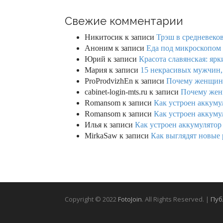
Свежие комментарии
Никитосик
к записи
Трэш в средневеков
Аноним
к записи
Еда под микроскопом 
Юрий
к записи
Красота славянская: яр
Мария
к записи
15 некрасивых мужчин,
ProProdvizhEn
к записи
Почему женщины 
cabinet-login-mts.ru
к записи
Почему женщ
Romansom
к записи
Как устроен аккумул
Romansom
к записи
Как устроен аккумул
Илья
к записи
Как устроен аккумулятор 
MirkaSaw
к записи
Как выглядят новые 
Copyright © 2022
FotoJoin
. All Rights Reserved. |
Пуб