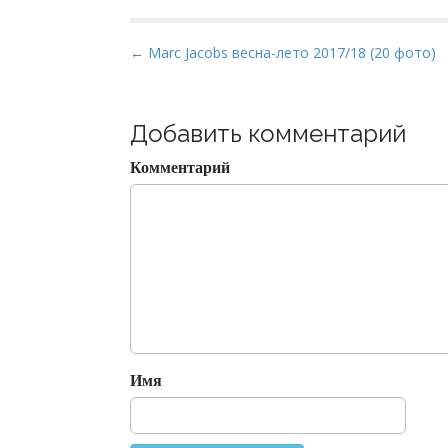
P
← Marc Jacobs весна-лето 2017/18 (20 фото)
o
s
t
Добавить комментарий
n
Комментарий
a
v
i
g
a
t
i
o
Имя
n