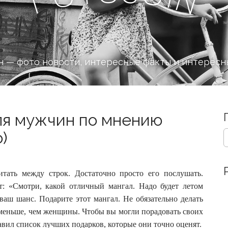
 — фото новости, интересные факты и интересн
ля мужчин по мнению
S
)
e
a
r
c
итать между строк. Достаточно просто его послушать.
h
т: «Смотри, какой отличный мангал.
Надо будет летом
f
ваш шанс. Подарите этот мангал. Не обязательно делать
o
меньше, чем женщины. Чтобы вы могли порадовать своих
r
:
авил список лучших подарков, которые они точно оценят.