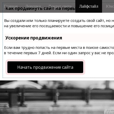
M
S
Главная
Девушки
Вокруг света
Лайфстайл
Юмо
k
Как продвинуть сайт на первые места?
a
i
i
p
Вы создали или только планируете создать свой сайт, но 
n
t
на увеличение его посещаемости и повышение его позиций
m
o
e
c
Ускорение продвижения
n
o
n
Если вам трудно попасть на первые места в поиске самос
u
t
в течение первых 7 дней. Если ни один запрос у вас не пр
e
n
Начать продвижение сайта
t