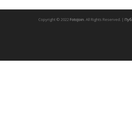
Copyright © 2022
FotoJoin
. All Rights Reserved. |
Пуб