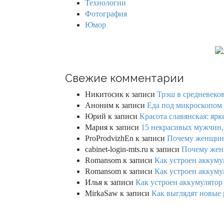
Технологии
Фотография
Юмор
Свежие комментарии
Никитосик
к записи
Трэш в средневеков
Аноним
к записи
Еда под микроскопом 
Юрий
к записи
Красота славянская: яр
Мария
к записи
15 некрасивых мужчин,
ProProdvizhEn
к записи
Почему женщины 
cabinet-login-mts.ru
к записи
Почему женщ
Romansom
к записи
Как устроен аккумул
Romansom
к записи
Как устроен аккумул
Илья
к записи
Как устроен аккумулятор 
MirkaSaw
к записи
Как выглядят новые 