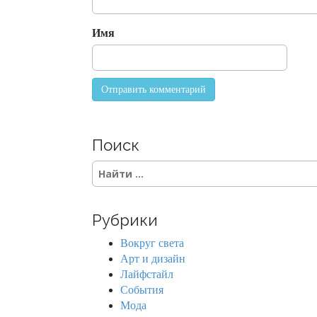
i
o
Имя
n
Поиск
S
e
a
r
Рубрики
c
h
Вокруг света
f
Арт и дизайн
o
Лайфстайл
r
События
:
Мода