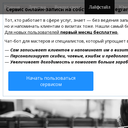
M
S
Главная
Девушки
Вокруг света
Лайфстайл
Юмо
k
Сервис онлайн-записи на собственном Telegra
a
i
i
Тот, кто работает в сфере услуг, знает — без ведения зап
p
n
но и напоминать клиентам о визитах тоже. Нашли самый
t
m
Для новых пользователей
первый месяц бесплатно
.
o
e
c
Чат-бот для мастеров и специалистов, который упрощает 
n
o
—
Сам записывает клиентов и напоминает им о визит
n
u
—
Персонализирует скидки, чаевые, кэшбэк и предопла
t
—
Увеличивает доходимость и помогает больше зара
e
n
Начать пользоваться
t
сервисом