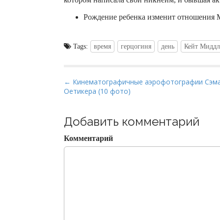
Рождение ребенка изменит отношения М
Tags:
время
герцогиня
день
Кейт Миддл
P
← Кинематографичные аэрофотографии Сэм
Оетикера (10 фото)
o
s
t
Добавить комментарий
n
Комментарий
a
v
i
g
a
t