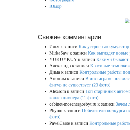
Юмор
Свежие комментарии
Илья
к записи
Как устроен аккумулятор 
MirkaSaw
к записи
Как выглядят новые 
YUKUYKUY
к записи
Какими бывают к
Александр
к записи
Красивые темнокож
Дима
к записи
Контрольные работы под 
Аноним
к записи
В инстаграме появилс
фигур не существует (23 фото)
Alexsom
к записи
Топ старинных автом
коллекционера (11 фото)
cabinet-mosenergosbyt.ru
к записи
Зачем 
Phymn
к записи
Победители конкурса по
фото)
PavelCarse
к записи
Контрольные работы