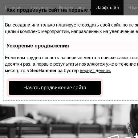
M
S
Главная
Девушки
Вокруг света
Лайфстайл
Юмо
k
Как продвинуть сайт на первые места?
a
i
i
p
Вы создали или только планируете создать свой сайт, но не з
n
t
целый комплекс мероприятий, направленных на увеличение е
m
o
e
c
Ускорение продвижения
n
o
n
Если вам трудно попасть на первые места в поиске самосто
u
t
десятки раз, а первые результаты появляются уже в течение п
месяц, то в
SeoHammer
за бустер
вернут деньги.
e
n
t
Начать продвижение сайта