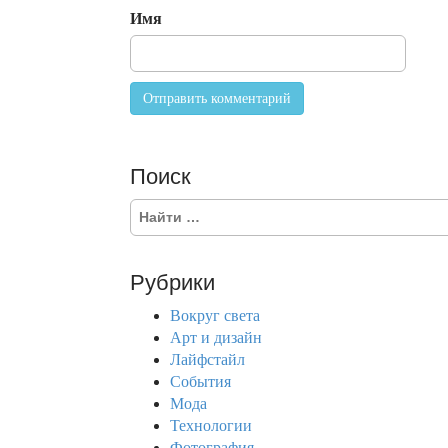
o
Имя
n
Поиск
S
e
a
r
Рубрики
c
h
Вокруг света
f
Арт и дизайн
o
Лайфстайл
r
События
:
Мода
Технологии
Фотография