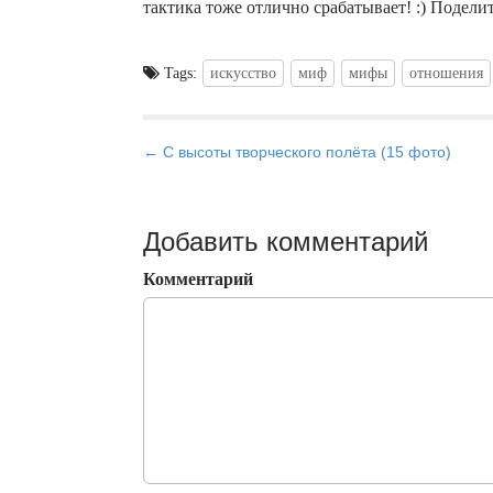
тактика тоже отлично срабатывает! :) Подели
Tags:
искусство
миф
мифы
отношения
P
← С высоты творческого полёта (15 фото)
o
s
t
Добавить комментарий
n
Комментарий
a
v
i
g
a
t
i