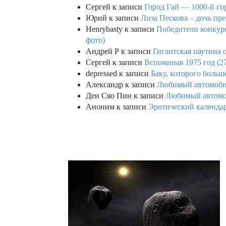
Сергей
к записи
Город Гай — 1000-й го
Юрий
к записи
Лиза Пескова – дочь пре
Henrybasty
к записи
Победители конкурса
фото)
Андрей Р
к записи
Гигантская паутина о
Сергей
к записи
Вспоминая 1975 год (2
depressed
к записи
Баку, которого больше
Александр
к записи
Любимый автомобил
Ден Сяо Пин
к записи
Любимый автомоб
Аноним
к записи
Эротический календар