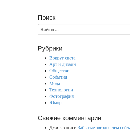
Поиск
S
e
a
r
Рубрики
c
h
Вокруг света
f
Арт и дизайн
o
Общество
r
События
:
Мода
Технологии
Фотография
Юмор
Свежие комментарии
Джи
к записи
Забытые звезды: чем сейч