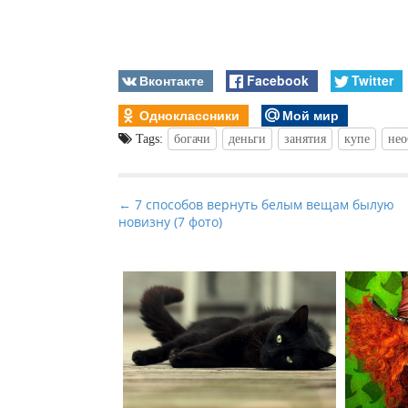
Вконтакте
Facebook
Twitter
Одноклассники
Мой мир
Tags:
богачи
деньги
занятия
купе
нео
P
← 7 способов вернуть белым вещам былую
новизну (7 фото)
o
s
t
n
a
v
i
g