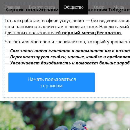
M
S
Главная
Вокруг света
Общество
Юмор
Мода
k
Сервис онлайн-записи на собственном Telegra
a
i
i
Тот, кто работает в сфере услуг, знает — без ведения зап
p
n
но и напоминать клиентам о визитах тоже. Нашли самы
t
m
Для новых пользователей
первый месяц бесплатно
.
o
e
c
Чат-бот для мастеров и специалистов, который упрощает 
o
n
—
Сам записывает клиентов и напоминает им о визит
n
u
—
Персонализирует скидки, чаевые, кэшбэк и предопла
t
—
Увеличивает доходимость и помогает больше зара
e
n
Начать пользоваться
t
сервисом