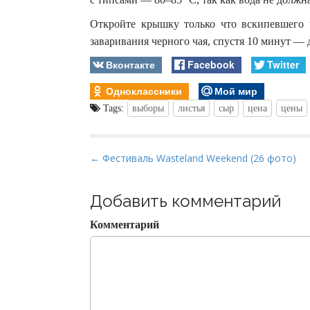
Откройте крышку только что вскипевшего 
заваривания черного чая, спустя 10 минут — 
Вконтакте
Facebook
Twitter
Одноклассники
Мой мир
Tags:
выборы
листья
сыр
цена
цены
P
← Фестиваль Wasteland Weekend (26 фото)
o
s
Добавить комментарий
t
Комментарий
n
a
v
i
g