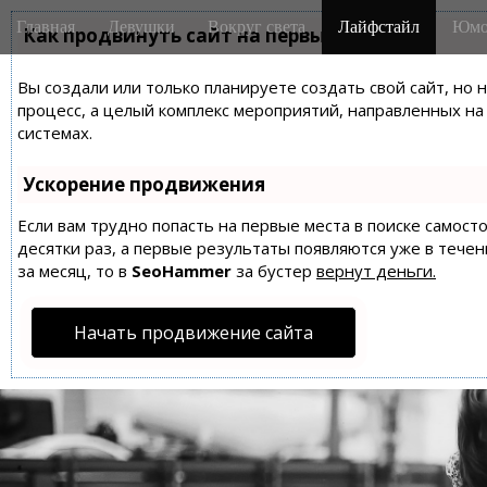
M
S
Главная
Девушки
Вокруг света
Лайфстайл
Юмо
k
Как продвинуть сайт на первые места?
a
i
i
p
Вы создали или только планируете создать свой сайт, но 
n
t
процесс, а целый комплекс мероприятий, направленных н
m
o
системах.
e
c
n
o
Ускорение продвижения
n
u
t
Если вам трудно попасть на первые места в поиске самос
десятки раз, а первые результаты появляются уже в течен
e
за месяц, то в
SeoHammer
за бустер
вернут деньги.
n
t
Начать продвижение сайта