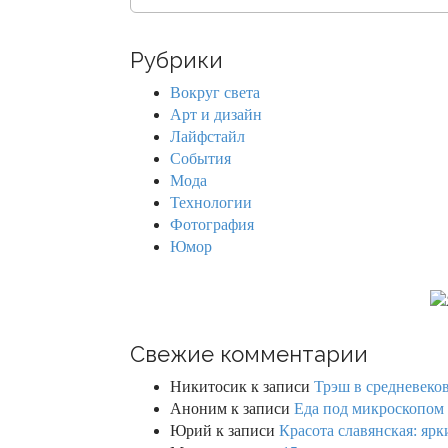
e
a
r
Рубрики
c
h
Вокруг света
f
Арт и дизайн
o
Лайфстайл
r
События
:
Мода
Технологии
Фотография
Юмор
Свежие комментарии
Никитосик
к записи
Трэш в средневеков
Аноним
к записи
Еда под микроскопом 
Юрий
к записи
Красота славянская: яр