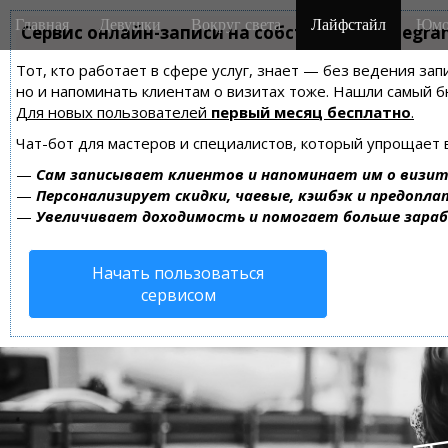
M
S
Главная
Девушки
Вокруг света
Лайфстайл
Юмо
k
Сервис онлайн-записи на собственном Telegra
a
i
i
Тот, кто работает в сфере услуг, знает — без ведения зап
p
n
но и напоминать клиентам о визитах тоже. Нашли самый
t
m
Для новых пользователей
первый месяц бесплатно
.
o
e
c
Чат-бот для мастеров и специалистов, который упрощает 
n
o
—
Сам записывает клиентов и напоминает им о визит
n
u
—
Персонализирует скидки, чаевые, кэшбэк и предопла
t
—
Увеличивает доходимость и помогает больше зара
e
n
Начать пользоваться
t
сервисом