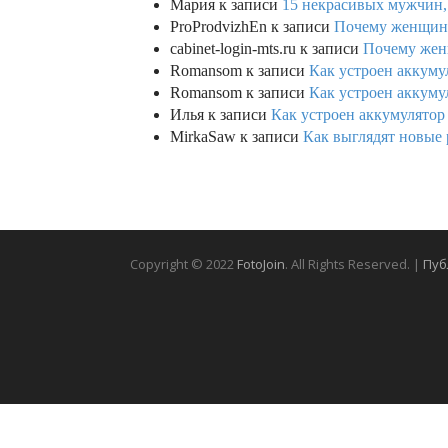
Мария
к записи
15 некрасивых мужчин,
ProProdvizhEn
к записи
Почему женщины 
cabinet-login-mts.ru
к записи
Почему женщ
Romansom
к записи
Как устроен аккумул
Romansom
к записи
Как устроен аккумул
Илья
к записи
Как устроен аккумулятор 
MirkaSaw
к записи
Как выглядят новые 
Copyright © 2022
FotoJoin
. All Rights Reserved. |
Пуб