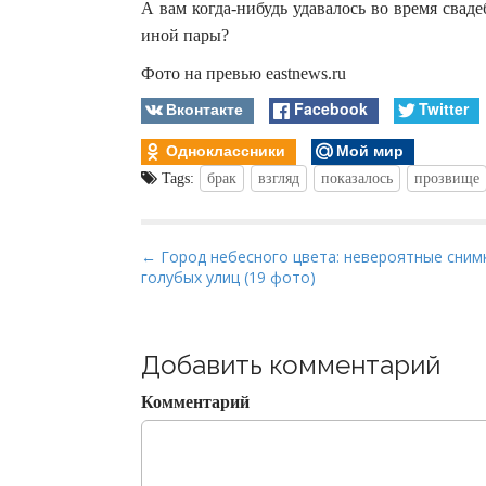
А вам когда-нибудь удавалось во время свад
иной пары?
Фото на превью eastnews.ru
Вконтакте
Facebook
Twitter
Одноклассники
Мой мир
Tags:
брак
взгляд
показалось
прозвище
P
← Город небесного цвета: невероятные сним
голубых улиц (19 фото)
o
s
t
Добавить комментарий
n
a
Комментарий
v
i
g