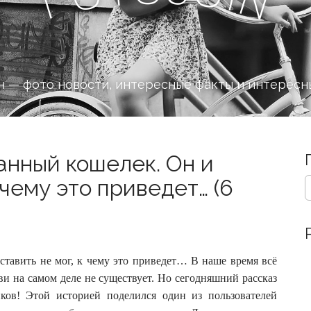
 — фото новости, интересные факты и интересн
анный кошелек. Он и
S
 чему это приведет… (6
e
a
r
c
h
тавить не мог, к чему это приведет… В наше время всё
f
o
и на самом деле не существует.
Но сегодняшний рассказ
r
ков! Этой историей поделился один из пользователей
: