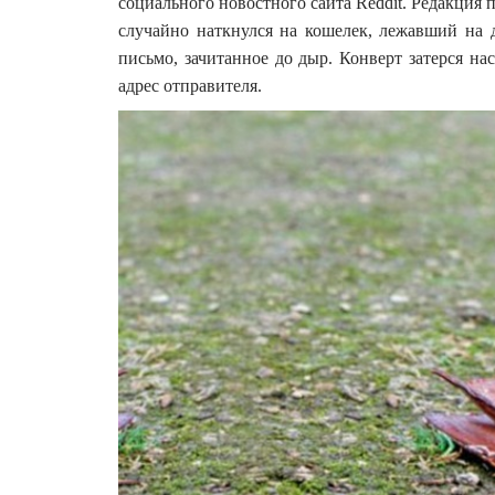
социального новостного сайта Reddit. Редакция пр
случайно наткнулся на кошелек, лежавший на 
письмо, зачитанное до дыр. Конверт затерся на
адрес отправителя.