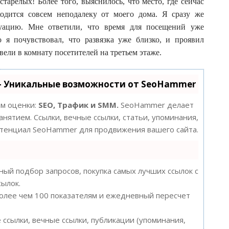
тарелых! Более того, выяснилось, что место, где сейчас
одится совсем неподалеку от моего дома. Я сразу же
уацию. Мне ответили, что время для посещений уже
 я почувствовал, что развязка уже близко, и проявил
вели в комнату посетителей на третьем этаже.
- Уникальные возможности от SeoHammer
ам оценки:
SEO, Трафик и SMM.
SeoHammer делает
нятием. Ссылки, вечные ссылки, статьи, упоминания,
потенциал SeoHammer для продвижения вашего сайта.
ый подбор запросов, покупка самых лучших ссылок с
сылок.
более чем 100 показателям и ежедневный пересчет
ссылки, вечные ссылки, публикации (упоминания,