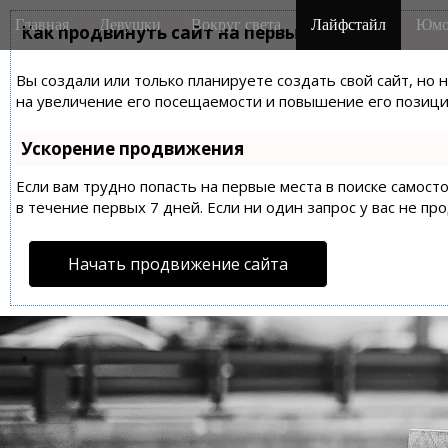
M
S
Главная
Девушки
Вокруг света
Лайфстайл
Юмо
k
Как продвинуть сайт на первые места?
a
i
i
p
Вы создали или только планируете создать свой сайт, но 
n
t
на увеличение его посещаемости и повышение его позиций
m
o
e
c
Ускорение продвижения
n
o
n
Если вам трудно попасть на первые места в поиске самос
u
t
в течение первых 7 дней. Если ни один запрос у вас не пр
e
n
Начать продвижение сайта
t