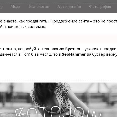
р
Мода
Технологии
Арт и дизайн
Фотография
не знаете, как продвигать? Продвижение сайта – это не про
 в поисковых системах.
тоятельно, попробуйте технологию
Буст
, она ускоряет продв
одвинется в Топ10 за месяц, то в
SeoHammer
за бустер
верну
J
o
t
o
o
i
F
n