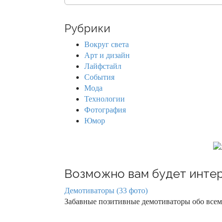
e
a
r
Рубрики
c
h
Вокруг света
f
Арт и дизайн
o
Лайфстайл
r
События
:
Мода
Технологии
Фотография
Юмор
Возможно вам будет интер
Демотиваторы (33 фото)
Забавные позитивные демотиваторы обо всем 