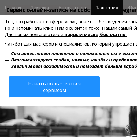
M
S
Главная
Девушки
Вокруг света
Лайфстайл
Юмо
k
Сервис онлайн-записи на собственном Telegra
a
i
i
Тот, кто работает в сфере услуг, знает — без ведения зап
p
n
но и напоминать клиентам о визитах тоже. Нашли самый
t
m
Для новых пользователей
первый месяц бесплатно
.
o
e
c
Чат-бот для мастеров и специалистов, который упрощает 
n
o
—
Сам записывает клиентов и напоминает им о визит
n
u
—
Персонализирует скидки, чаевые, кэшбэк и предопла
t
—
Увеличивает доходимость и помогает больше зара
e
n
Начать пользоваться
t
сервисом