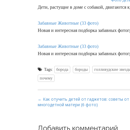
Дети, растущие в доме с собакой, двигаются 
Забавные Животные (33 фото)
Новая и интересная подборка забавных фото
Забавные Животные (33 фото)
Новая и интересная подборка забавных фото
Tags:
борода
бороды
голливудские звезд
почему
P
← Как отучить детей от гаджетов: советы от
многодетной матери (6 фото)
o
s
t
Добавить комментарий
n