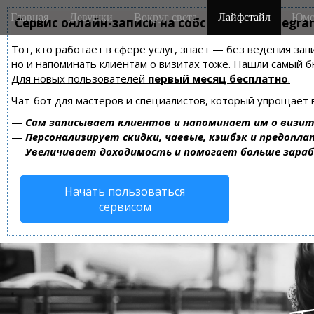
M
S
Главная
Девушки
Вокруг света
Лайфстайл
Юмо
k
Сервис онлайн-записи на собственном Telegra
a
i
i
Тот, кто работает в сфере услуг, знает — без ведения зап
p
n
но и напоминать клиентам о визитах тоже. Нашли самый
t
m
Для новых пользователей
первый месяц бесплатно
.
o
e
c
Чат-бот для мастеров и специалистов, который упрощает 
n
o
—
Сам записывает клиентов и напоминает им о визит
n
u
—
Персонализирует скидки, чаевые, кэшбэк и предопла
t
—
Увеличивает доходимость и помогает больше зара
e
n
Начать пользоваться
t
сервисом