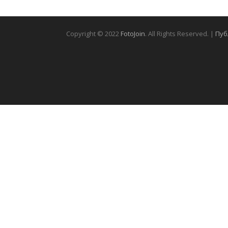
Copyright © 2022
FotoJoin
. All Rights Reserved. |
Пуб