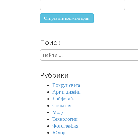
Поиск
S
e
a
r
Рубрики
c
h
Вокруг света
f
Арт и дизайн
o
Лайфстайл
r
События
:
Мода
Технологии
Фотография
Юмор