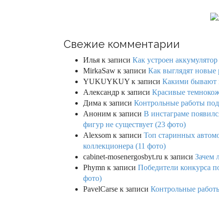
Свежие комментарии
Илья
к записи
Как устроен аккумулятор 
MirkaSaw
к записи
Как выглядят новые 
YUKUYKUY
к записи
Какими бывают к
Александр
к записи
Красивые темнокож
Дима
к записи
Контрольные работы под 
Аноним
к записи
В инстаграме появилс
фигур не существует (23 фото)
Alexsom
к записи
Топ старинных автом
коллекционера (11 фото)
cabinet-mosenergosbyt.ru
к записи
Зачем 
Phymn
к записи
Победители конкурса по
фото)
PavelCarse
к записи
Контрольные работы