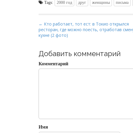
Tags:
2000 год
друг
женщины
письма
P
← Кто работает, тот ест: в Токио открылся
ресторан, где можно поесть, отработав смен
o
кухне (2 фото)
s
t
Добавить комментарий
n
a
Комментарий
v
i
g
a
t
i
o
n
Имя