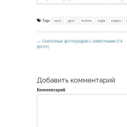
Tags:
вкус
друг
зелень
парк
парка
P
← Сказочные фотографии с животными (14
фото)
o
s
t
n
a
Добавить комментарий
v
Комментарий
i
g
a
t
i