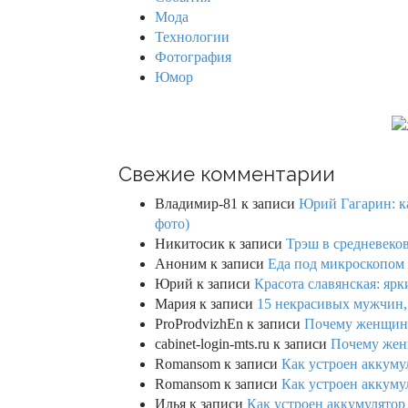
:
Мода
Технологии
Фотография
Юмор
Свежие комментарии
Владимир-81
к записи
Юрий Гагарин: ка
фото)
Никитосик
к записи
Трэш в средневеков
Аноним
к записи
Еда под микроскопом 
Юрий
к записи
Красота славянская: яр
Мария
к записи
15 некрасивых мужчин,
ProProdvizhEn
к записи
Почему женщины 
cabinet-login-mts.ru
к записи
Почему женщ
Romansom
к записи
Как устроен аккумул
Romansom
к записи
Как устроен аккумул
Илья
к записи
Как устроен аккумулятор 