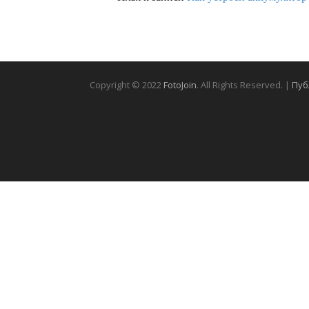
Copyright © 2022
FotoJoin
. All Rights Reserved. |
Пуб