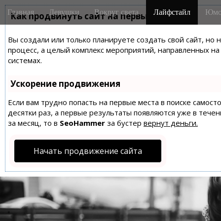
M
S
Главная
Девушки
Вокруг света
Лайфстайл
Юмо
k
Как продвинуть сайт на первые места?
a
i
i
p
Вы создали или только планируете создать свой сайт, но 
n
t
процесс, а целый комплекс мероприятий, направленных н
m
o
системах.
e
c
n
o
Ускорение продвижения
n
u
t
Если вам трудно попасть на первые места в поиске самос
десятки раз, а первые результаты появляются уже в течен
e
за месяц, то в
SeoHammer
за бустер
вернут деньги.
n
t
Начать продвижение сайта