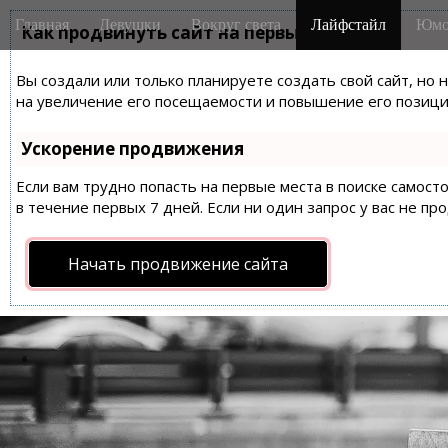
M
S
Главная
Девушки
Вокруг света
Лайфстайл
Юмо
k
Как продвинуть сайт на первые места?
a
i
i
p
Вы создали или только планируете создать свой сайт, но 
n
t
на увеличение его посещаемости и повышение его позиций
m
o
e
c
Ускорение продвижения
n
o
n
Если вам трудно попасть на первые места в поиске самос
u
t
в течение первых 7 дней. Если ни один запрос у вас не пр
e
n
Начать продвижение сайта
t