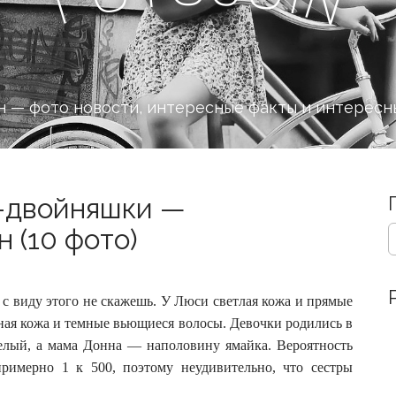
 — фото новости, интересные факты и интересн
-двойняшки —
S
 (10 фото)
e
a
r
c
 виду этого не скажешь. У Люси светлая кожа и прямые
h
мная кожа и темные вьющиеся волосы.
Девочки родились в
f
елый, а мама Донна — наполовину ямайка. Вероятность
o
примерно 1 к 500, поэтому неудивительно, что сестры
r
: