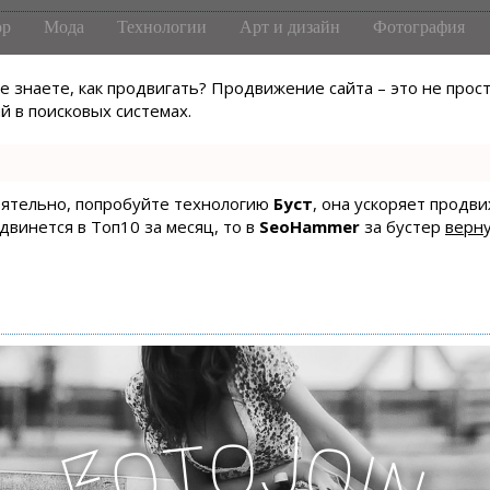
р
Мода
Технологии
Арт и дизайн
Фотография
не знаете, как продвигать? Продвижение сайта – это не про
 в поисковых системах.
тоятельно, попробуйте технологию
Буст
, она ускоряет продв
одвинется в Топ10 за месяц, то в
SeoHammer
за бустер
верну
J
o
t
o
o
i
F
n