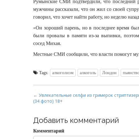
Румынские СМИ подтвердили, что последний р
мужчины рассказали, что он жил со своей супр
говорил, что хочет найти работу, но неделю назад
«Он хороший парень, но в последнее время был
были провалы в памяти из-за выпивки, поэтом
сосед Михая.
Местные СМИ сообщили, что власти помогут му
Tags:
алкоголизм
алкоголь
Лондон
пьянств
P
← Увлекательные селфи из гримерок стриптизе
(34 фото) 18+
o
s
t
Добавить комментарий
n
Комментарий
a