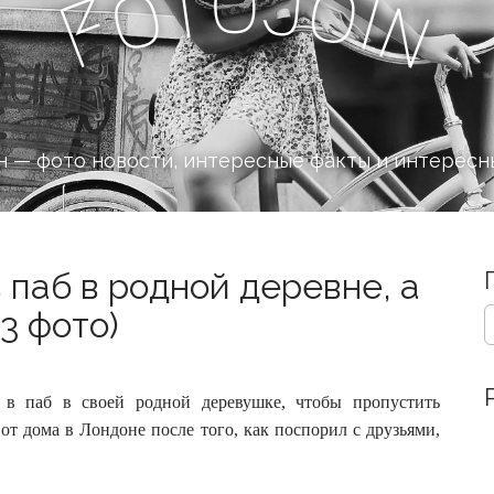
o
J
t
o
o
i
n
F
 — фото новости, интересные факты и интересн
 паб в родной деревне, а
S
3 фото)
e
a
r
c
в паб в своей родной деревушке, чтобы пропустить
h
от дома в Лондоне после того, как поспорил с друзьями,
f
o
r