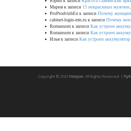
Юрий
к записи
Красота славянская: яр
Мария
к записи
15 некрасивых мужчин,
ProProdvizhEn
к записи
Почему женщины 
cabinet-login-mts.ru
к записи
Почему женщ
Romansom
к записи
Как устроен аккумул
Romansom
к записи
Как устроен аккумул
Илья
к записи
Как устроен аккумулятор 
Copyright © 2022
FotoJoin
. All Rights Reserved. |
Пуб