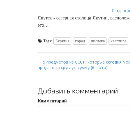
Тенденци
Якутск - северная столица Якутии, располож
это…
Tags:
Бурятия
город
ипотека
квартира
P
← 5 предметов из СССР, которые сегодня мо
продать за круглую сумму (6 фото)
o
s
t
Добавить комментарий
n
a
Комментарий
v
i
g