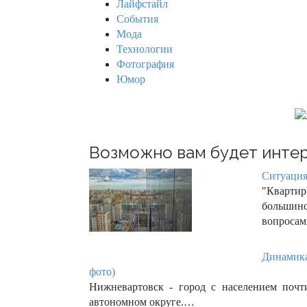
Лайфстайл
r
События
:
Мода
Технологии
Фотография
Юмор
Возможно вам будет интер
Ситуация
"Квартир
большин
вопроса
Динамика
фото)
Нижневартовск - город с населением почт
автономном округе.…