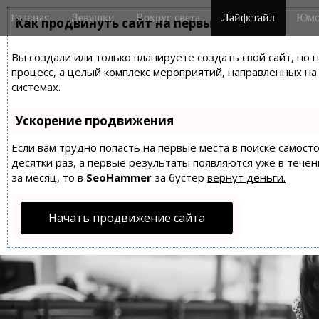
M
S
Главная
Девушки
Вокруг света
Лайфстайл
Юмо
k
Как продвинуть сайт на первые места?
a
i
i
p
Вы создали или только планируете создать свой сайт, но 
n
t
процесс, а целый комплекс мероприятий, направленных н
m
o
системах.
e
c
n
o
Ускорение продвижения
n
u
t
Если вам трудно попасть на первые места в поиске самос
десятки раз, а первые результаты появляются уже в течен
e
за месяц, то в
SeoHammer
за бустер
вернут деньги.
n
t
Начать продвижение сайта