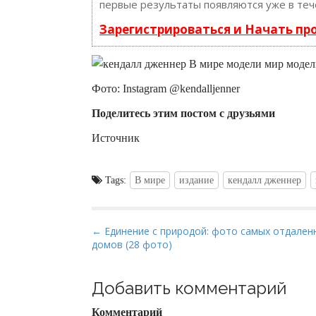
первые результаты появляются уже в теч
Зарегистрироваться и Начать п
Фото: Instagram @kendalljenner
Поделитесь этим постом с друзьями
Источник
Tags:
В мире
издание
кендалл дженнер
P
← Единение с природой: фото самых отдален
домов (28 фото)
o
s
t
Добавить комментарий
n
Комментарий