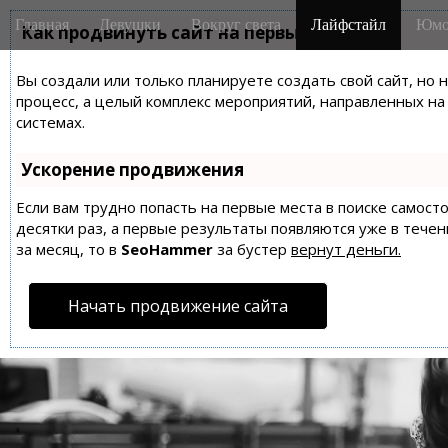
M
S
Главная
Девушки
Вокруг света
Лайфстайл
Юмо
k
Как продвинуть сайт на первые места?
a
i
i
p
Вы создали или только планируете создать свой сайт, но 
n
t
процесс, а целый комплекс мероприятий, направленных н
m
o
системах.
e
c
n
o
Ускорение продвижения
n
u
t
Если вам трудно попасть на первые места в поиске самос
десятки раз, а первые результаты появляются уже в течен
e
за месяц, то в
SeoHammer
за бустер
вернут деньги.
n
t
Начать продвижение сайта