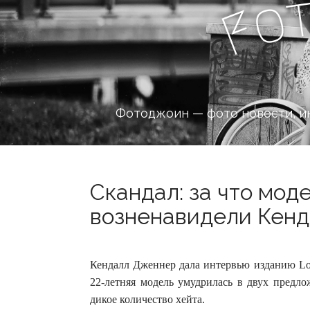
o
F
Фотоджоин — фото новости, и
Скандал: за что мод
возненавидели Кенд
Кендалл Дженнер дала интервью изданию Lov
22-летняя модель умудрилась в двух предло
дикое количество хейта.