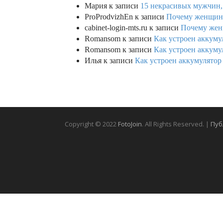
Мария
к записи
15 некрасивых мужчин,
ProProdvizhEn
к записи
Почему женщины 
cabinet-login-mts.ru
к записи
Почему женщ
Romansom
к записи
Как устроен аккумул
Romansom
к записи
Как устроен аккумул
Илья
к записи
Как устроен аккумулятор 
Copyright © 2022
FotoJoin
. All Rights Reserved. |
Пуб