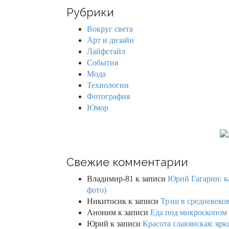
r
Рубрики
c
h
Вокруг света
f
Арт и дизайн
o
Лайфстайл
r
События
:
Мода
Технологии
Фотография
Юмор
Свежие комментарии
Владимир-81
к записи
Юрий Гагарин: ка
фото)
Никитосик
к записи
Трэш в средневеков
Аноним
к записи
Еда под микроскопом 
Юрий
к записи
Красота славянская: яр