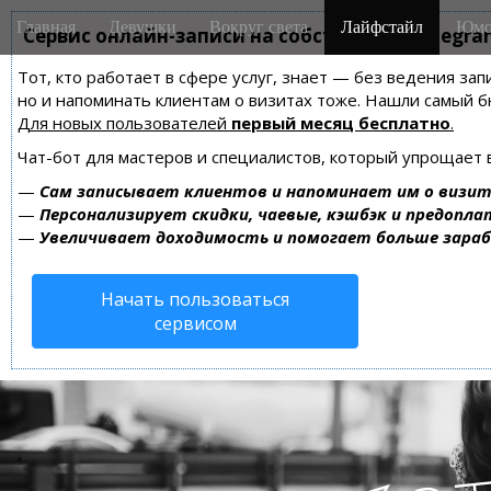
M
S
Главная
Девушки
Вокруг света
Лайфстайл
Юмо
k
Сервис онлайн-записи на собственном Telegra
a
i
i
Тот, кто работает в сфере услуг, знает — без ведения зап
p
n
но и напоминать клиентам о визитах тоже. Нашли самый
t
m
Для новых пользователей
первый месяц бесплатно
.
o
e
c
Чат-бот для мастеров и специалистов, который упрощает 
n
o
—
Сам записывает клиентов и напоминает им о визит
n
u
—
Персонализирует скидки, чаевые, кэшбэк и предопла
t
—
Увеличивает доходимость и помогает больше зара
e
n
Начать пользоваться
t
сервисом