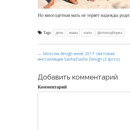
Но многодетная мать не теряет надежды родит
Tags:
дети
мама
папа
фотоподборка
P
← Moscow design week 2017: световая
инсталляция SashaDasha Design (3 фото)
o
s
t
Добавить комментарий
n
Комментарий
a
v
i
g
a
t