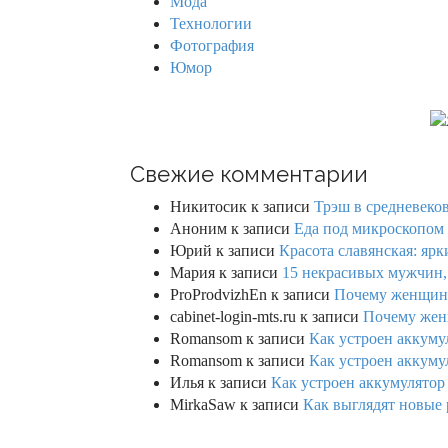
Мода
Технологии
Фотография
Юмор
Свежие комментарии
Никитосик
к записи
Трэш в средневеков
Аноним
к записи
Еда под микроскопом 
Юрий
к записи
Красота славянская: яр
Мария
к записи
15 некрасивых мужчин,
ProProdvizhEn
к записи
Почему женщины 
cabinet-login-mts.ru
к записи
Почему женщ
Romansom
к записи
Как устроен аккумул
Romansom
к записи
Как устроен аккумул
Илья
к записи
Как устроен аккумулятор 
MirkaSaw
к записи
Как выглядят новые 