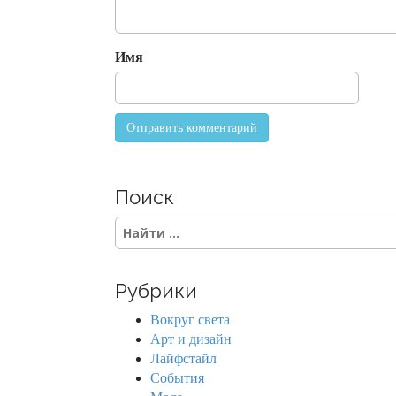
i
o
Имя
n
Поиск
S
e
a
r
Рубрики
c
h
Вокруг света
f
Арт и дизайн
o
Лайфстайл
r
События
: