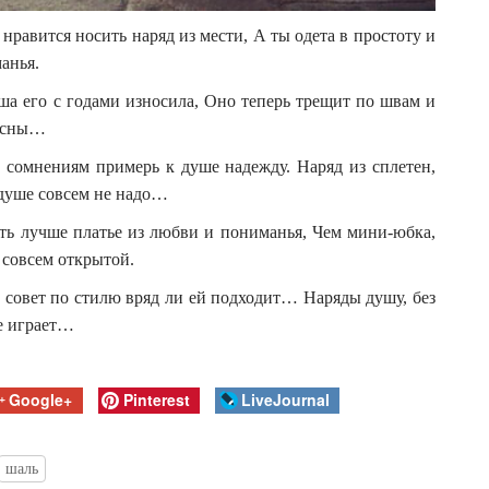
 нравится носить наряд из мести, А ты одета в простоту и
анья.
уша его с годами износила, Оно теперь трещит по швам и
ресны…
 сомнениям примерь к душе надежду. Наряд из сплетен,
 душе совсем не надо…
сть лучше платье из любви и пониманья, Чем мини-юбка,
совсем открытой.
 совет по стилю вряд ли ей подходит… Наряды душу, без
е играет…
Google+
Pinterest
LiveJournal
шаль