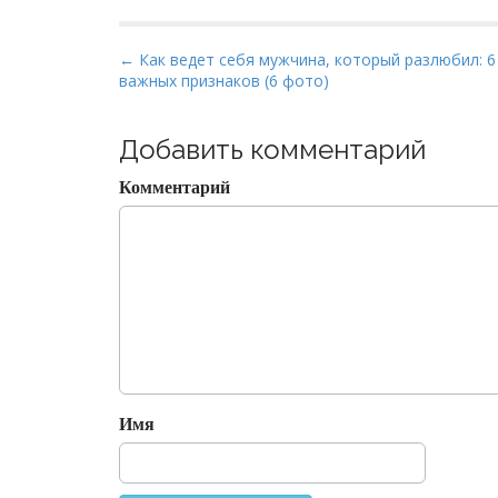
P
← Как ведет себя мужчина, который разлюбил: 6
важных признаков (6 фото)
o
s
t
Добавить комментарий
n
Комментарий
a
v
i
g
a
t
i
o
Имя
n