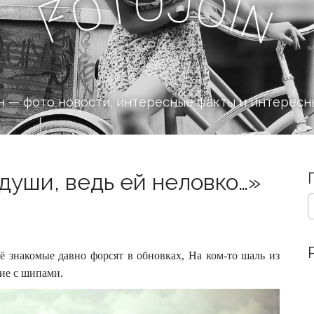
o
J
t
o
o
i
n
F
 — фото новости, интересные факты и интересн
души, ведь ей неловко…»
S
e
a
r
c
 знакомые давно форсят в обновках, На ком-то шаль из
h
чие с шипами.
f
o
r