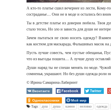
А кто-то платье сшил вечернее из лести, Кому-то
состраданье… Они не в моде и остались без вним
Ты в детстве платье из доверия любила. Твоя д
стало тесно, Но зло и зависть для души не инте
Зачем пытаться не свою носить одежду? Взамен
как костюм для маскарада, Фальшивых масок на
Пусть лучше совесть, чем пустые обещанья, Пу
что из выгоды пошита… А лучше душу оставляй 
Души наряд ты не спеши менять по моде. Чужой
сомненья, украшают. Но без души одежда роли н
© Ирина Самарина-Лабиринт
Вконтакте
Facebook
Twitter
Одноклассники
Мой мир
Tags:
душ
душа
камни
неловко
одежда