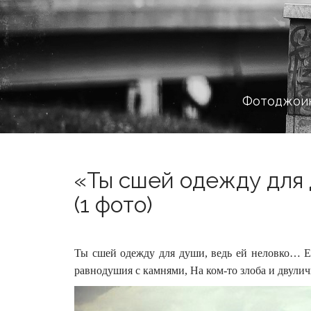
Фотоджоин
«Ты сшей одежду для 
(1 фото)
Ты сшей одежду для души, ведь ей неловко… Её
равнодушия с камнями, На ком-то злоба и двули