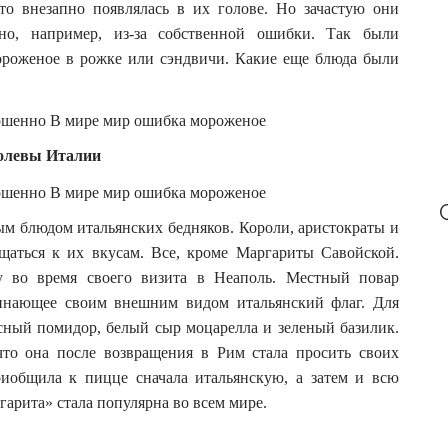
r
то внезапно появлялась в их голове. Но зачастую они
:
но, например, из-за собственной ошибки. Так были
ороженое в рожке или сэндвичи. Какие еще блюда были
ролевы Италии
м блюдом итальянских бедняков. Короли, аристократы и
щаться к их вкусам. Все, кроме Маргариты Савойской.
 во время своего визита в Неаполь. Местный повар
минающее своим внешним видом итальянский флаг. Для
сный помидор, белый сыр моцарелла и зеленый базилик.
что она после возвращения в Рим стала просить своих
риобщила к пицце сначала итальянскую, а затем и всю
арита» стала популярна во всем мире.