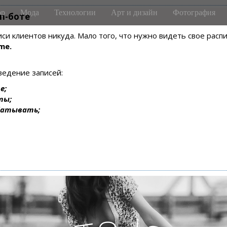
р
Мода
Технологии
Арт и дизайн
Фотография
m-боте
писи клиентов никуда. Мало того, что нужно видеть свое рас
me.
ведение записей:
е;
ты;
батывать;