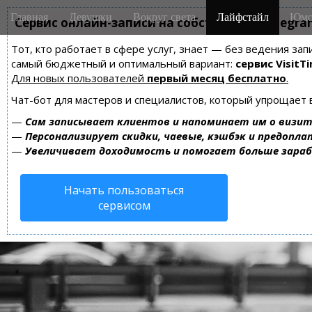
M
S
Главная
Девушки
Вокруг света
Лайфстайл
Юмо
k
Сервис онлайн-записи на собственном Telegra
a
i
i
Тот, кто работает в сфере услуг, знает — без ведения за
p
n
самый бюджетный и оптимальный вариант:
сервис VisitTi
t
m
Для новых пользователей
первый месяц бесплатно
.
o
e
c
Чат-бот для мастеров и специалистов, который упрощает 
n
o
—
Сам записывает клиентов и напоминает им о визит
n
u
—
Персонализирует скидки, чаевые, кэшбэк и предопла
t
—
Увеличивает доходимость и помогает больше зара
e
n
Начать пользоваться
t
сервисом