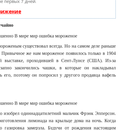
е первых 7 дней.
движение
учайно
мороженым существовал всегда. Но на самом деле раньше
. Привычное же нам мороженое появилось только в 1904
ой выставке, проходившей в Сент-Луисе (США). Из-за
запно закончились чашки, в которые он накладывал
ь его, поэтому он попросил у другого продавца вафель
имо изобрел одиннадцатилетний мальчик Фрэнк Эпперсон.
риготовления лимонада на крыльце дома на ночь. Когда
го газировка замерзла. Будучи от рождения настоящим