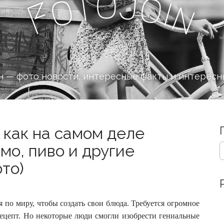
o
J
t
o
o
i
n
F
 — фото новости, интересные факты и интересн
 как на самом деле
S
мо, пиво и другие
e
то)
a
r
c
h
 по миру, чтобы создать свои блюда. Требуется огромное
f
o
рецепт.
Но некоторые люди смогли изобрести гениальные