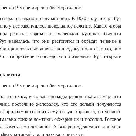
ей было создано по случайности. В 1930 году пекарь Рут
пно у нее закончилось шоколадное печение. Какао, чтобы
 она решила разрезать на маленькие кусочки обычный
ут надеялась, что они растопятся и окрасят печение в
но пришлось выставлять на продажу, но, к счастью, оно
Это изобретение впоследствии позволило Рут открыть
о клиента
та из Техаса, который однажды решил заказать жареный
чина постоянно жаловался, что его дольки получаются
р продолжал готовить ему новую картошку, но угодить
симально тонкие ломтики, обжарил их и посолил. Готовое
казывать его постоянно. А вскоре подтянулись и другие
фель, который стали называть чипсами.