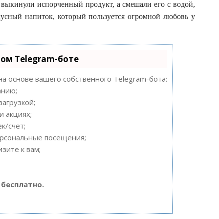
 выкинули испорченный продукт, а смешали его с водой,
кусный напиток, который пользуется огромной любовь у
ном Telegram-боте
на основе вашего собственного Telegram-бота:
анию;
загрузкой;
и акциях;
к/счет;
ерсональные посещения;
зите к вам;
 бесплатно.