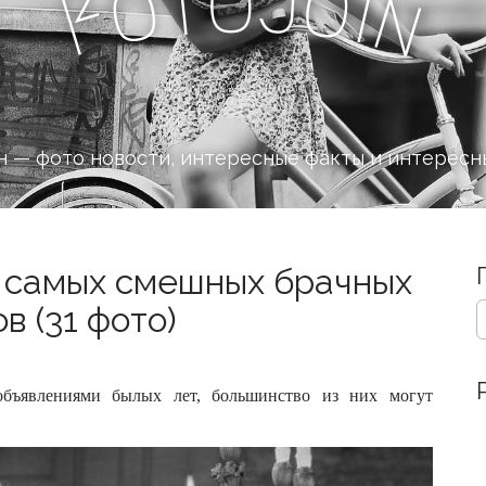
J
o
t
o
o
i
F
n
 — фото новости, интересные факты и интересн
0 самых смешных брачных
S
в (31 фото)
e
a
r
c
объявлениями былых лет, большинство из них могут
h
f
o
r