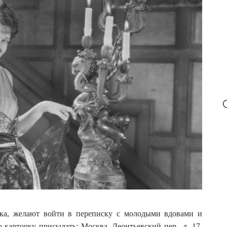
:
ка, желают войти в переписку с молодыми вдовами и
арточку присылать: Москва, Леонтьевский пер., д. 17,