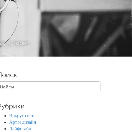
ые истории
Поиск
Рубрики
Вокруг света
Арт и дизайн
Лайфстайл