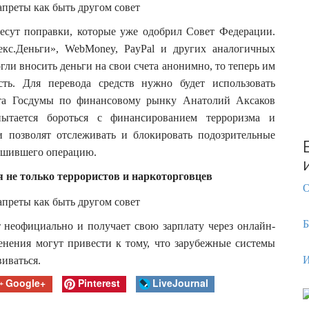
r
:
есут поправки, которые уже одобрил Совет Федерации.
екс.Деньги», WebMoney, PayPal и других аналогичных
ли вносить деньги на свои счета анонимно, то теперь им
сть. Для перевода средств нужно будет использовать
тета Госдумы по финансовому рынку Анатолий Аксаков
пытается бороться с финансированием терроризма и
и позволят отслеживать и блокировать подозрительные
ершившего операцию.
 не только террористов и наркоторговцев
О
Б
т неофициально и получает свою зарплату через онлайн-
енения могут привести к тому, что зарубежные системы
И
виваться.
Google+
Pinterest
LiveJournal