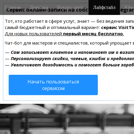
M
S
Главная
Девушки
Вокруг света
Лайфстайл
Юмо
k
Сервис онлайн-записи на собственном Telegra
a
i
i
Тот, кто работает в сфере услуг, знает — без ведения за
p
n
самый бюджетный и оптимальный вариант:
сервис VisitTi
t
m
Для новых пользователей
первый месяц бесплатно
.
o
e
c
Чат-бот для мастеров и специалистов, который упрощает 
n
o
—
Сам записывает клиентов и напоминает им о визит
n
u
—
Персонализирует скидки, чаевые, кэшбэк и предопла
t
—
Увеличивает доходимость и помогает больше зара
e
n
Начать пользоваться
t
сервисом