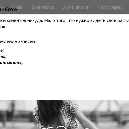
р
Мода
Технологии
Арт и дизайн
Фотография
m-боте
писи клиентов никуда. Мало того, что нужно видеть свое рас
me.
ведение записей:
е;
ты;
батывать;