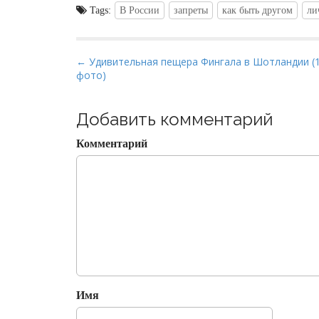
Tags:
В России
запреты
как быть другом
ли
P
← Удивительная пещера Фингала в Шотландии (
фото)
o
s
t
Добавить комментарий
n
Комментарий
a
v
i
g
a
t
i
o
Имя
n