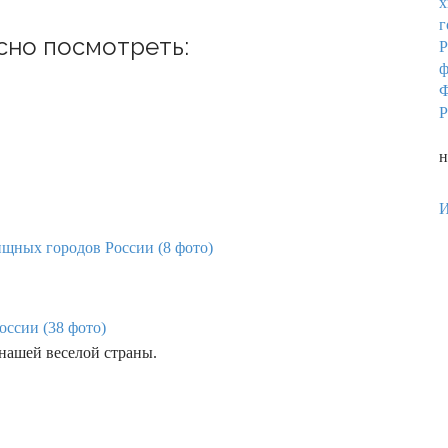
сно посмотреть:
Ф
Р
П
н
И
щных городов России (8 фото)
оссии (38 фото)
нашей веселой страны.