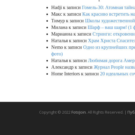
Hadji
к записи
Гомель-30: Атомная тайн
Макс
к записи
Как красиво встретить м
Тимур
к записи
Школы художественной г
Милана
к записи
Шарф – ваш шарм! (1 
Марианна
к записи
Стринги: откровенна
Наталья
к записи
Храм Христа Спасител
Nemo
к записи
Одно из крупнейших пре
фото)
Наталья
к записи
Любимая дорога Амери
Александр
к записи
Журнал People назв
Home Interiors
к записи
20 идеальных со
Copyright © 2022
FotoJoin
. All Rights Reserved. |
Пуб