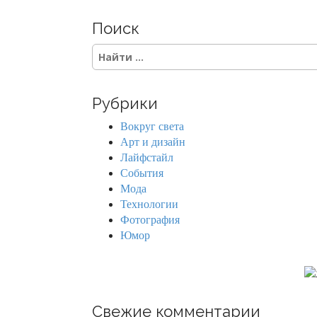
Поиск
S
e
a
r
Рубрики
c
h
Вокруг света
f
Арт и дизайн
o
Лайфстайл
r
События
:
Мода
Технологии
Фотография
Юмор
Свежие комментарии