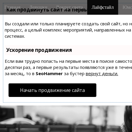
M
S
Главная
Девушки
Вокруг света
Лайфстайл
Юмо
k
Как продвинуть сайт на первые места?
a
i
i
p
Вы создали или только планируете создать свой сайт, но 
n
t
процесс, а целый комплекс мероприятий, направленных н
m
o
системах.
e
c
n
o
Ускорение продвижения
n
u
t
Если вам трудно попасть на первые места в поиске самос
десятки раз, а первые результаты появляются уже в течен
e
за месяц, то в
SeoHammer
за бустер
вернут деньги.
n
t
Начать продвижение сайта