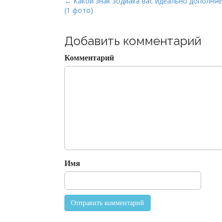
P
← Какой знак зодиака вас идеально дополняе
(1 фото)
o
s
t
Добавить комментарий
n
Комментарий
a
v
i
g
a
t
i
o
Имя
n