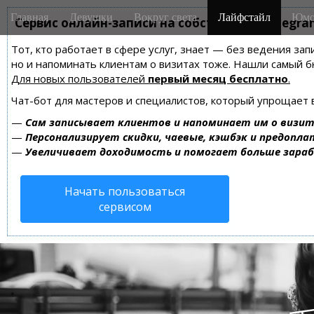
M
S
Главная
Девушки
Вокруг света
Лайфстайл
Юмо
k
Сервис онлайн-записи на собственном Telegra
a
i
i
Тот, кто работает в сфере услуг, знает — без ведения зап
p
n
но и напоминать клиентам о визитах тоже. Нашли самый
t
m
Для новых пользователей
первый месяц бесплатно
.
o
e
c
Чат-бот для мастеров и специалистов, который упрощает 
n
o
—
Сам записывает клиентов и напоминает им о визит
n
u
—
Персонализирует скидки, чаевые, кэшбэк и предопла
t
—
Увеличивает доходимость и помогает больше зара
e
n
Начать пользоваться
t
сервисом