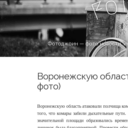
o
F
Фотоджоин — фото новости, и
Воронежскую област
фото)
Воронежскую область атаковали полчища кома
того, что комары забили дыхательные пути.
значительной площади образовались врем
личинок была благоприятной. Провести обра