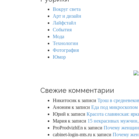
c
h
Вокруг света
f
Арт и дизайн
o
Лайфстайл
r
События
:
Мода
Технологии
Фотография
Юмор
Свежие комментарии
Никитосик
к записи
Трэш в средневеков
Аноним
к записи
Еда под микроскопом 
Юрий
к записи
Красота славянская: яр
Мария
к записи
15 некрасивых мужчин,
ProProdvizhEn
к записи
Почему женщины 
cabinet-login-mts.ru
к записи
Почему женщ