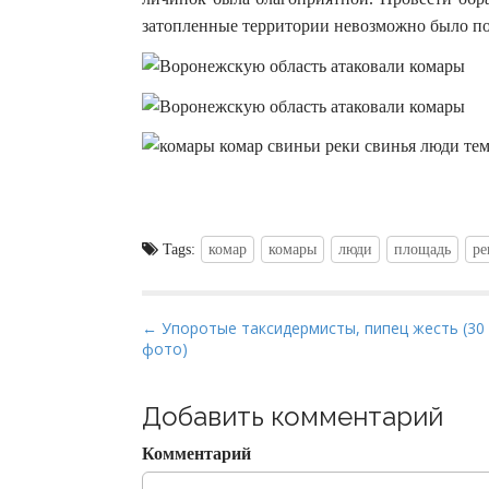
затопленные территории невозможно было п
Tags:
комар
комары
люди
площадь
ре
P
← Упоротые таксидермисты, пипец жесть (30
фото)
o
s
t
Добавить комментарий
n
Комментарий
a