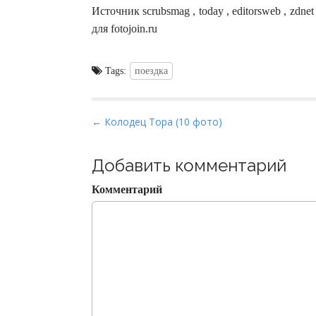
Источник scrubsmag , today , editorsweb , zdn
для fotojoin.ru
Tags:
поездка
P
← Колодец Тора (10 фото)
o
s
Добавить комментарий
t
Комментарий
n
a
v
i
g
a
t