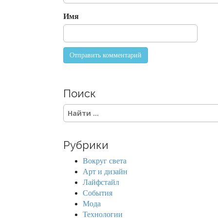
i
o
Имя
n
Поиск
S
e
a
r
Рубрики
c
h
Вокруг света
f
Арт и дизайн
o
Лайфстайл
r
События
:
Мода
Технологии