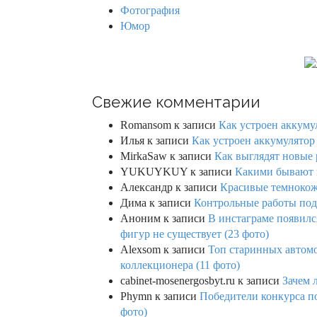
Фотография
Юмор
Свежие комментарии
Romansom
к записи
Как устроен аккумул
Илья
к записи
Как устроен аккумулятор 
MirkaSaw
к записи
Как выглядят новые 
YUKUYKUY
к записи
Какими бывают к
Александр
к записи
Красивые темнокож
Дима
к записи
Контрольные работы под 
Аноним
к записи
В инстаграме появилс
фигур не существует (23 фото)
Alexsom
к записи
Топ старинных автом
коллекционера (11 фото)
cabinet-mosenergosbyt.ru
к записи
Зачем 
Phymn
к записи
Победители конкурса по
фото)