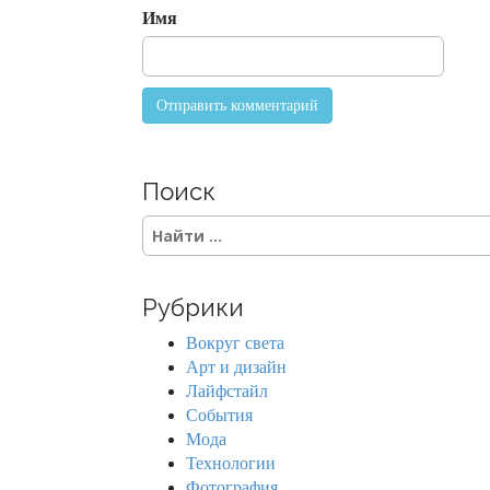
o
Имя
n
Поиск
S
e
a
r
Рубрики
c
h
Вокруг света
f
Арт и дизайн
o
Лайфстайл
r
События
:
Мода
Технологии
Фотография