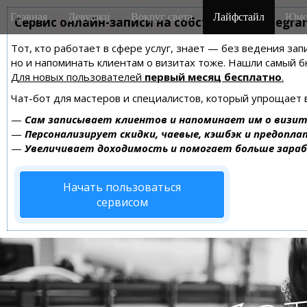
M
S
Главная
Девушки
Вокруг света
Лайфстайл
Юмо
k
Сервис онлайн-записи на собственном Telegra
a
i
i
Тот, кто работает в сфере услуг, знает — без ведения зап
p
n
но и напоминать клиентам о визитах тоже. Нашли самый
t
m
Для новых пользователей
первый месяц бесплатно
.
o
e
c
Чат-бот для мастеров и специалистов, который упрощает 
n
o
—
Сам записывает клиентов и напоминает им о визит
n
u
—
Персонализирует скидки, чаевые, кэшбэк и предопла
t
—
Увеличивает доходимость и помогает больше зара
e
n
Начать пользоваться
t
сервисом