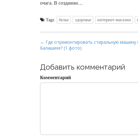
очага. В создании…
Tags:
белье
здоровье
интернет-магазин
P
← Где отремонтировать стиральную машину 
Балашихе? (1 фото)
o
s
t
Добавить комментарий
n
Комментарий
a
v
i
g
a
t
i