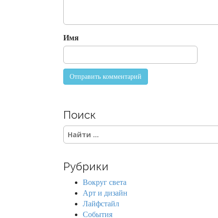
t
i
o
Имя
n
Поиск
S
e
a
r
Рубрики
c
h
Вокруг света
f
Арт и дизайн
o
Лайфстайл
r
События
: