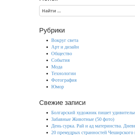
S
e
a
r
Рубрики
c
h
Вокруг света
f
Арт и дизайн
o
Общество
r
События
:
Мода
Технологии
Фотография
Юмор
Свежие записи
Болгарский художник пишет удивительн
Забавные Животные (50 фото)
День сурка. Рай и ад материнства. Дне
20 премудрых странностей Чеширского к