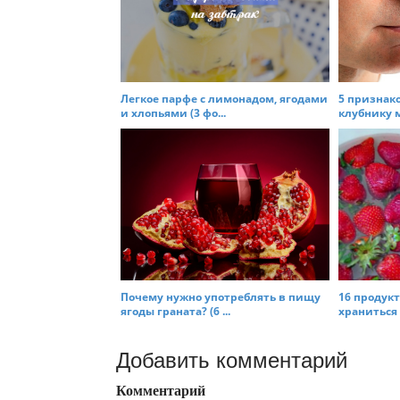
Легкое парфе с лимонадом, ягодами
5 признак
и хлопьями (3 фо...
клубнику м
Почему нужно употреблять в пищу
16 продукт
ягоды граната? (6 ...
храниться 
Добавить комментарий
Комментарий