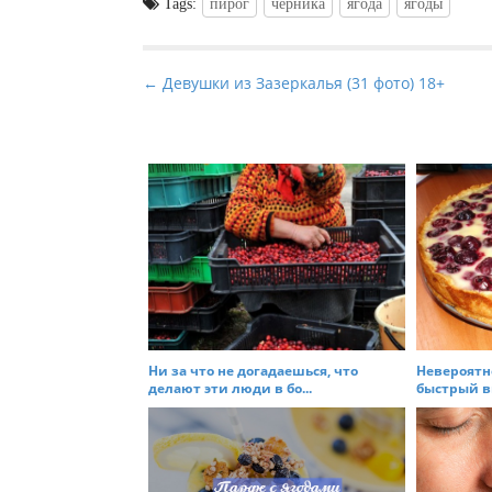
Tags:
пирог
черника
ягода
ягоды
P
← Девушки из Зазеркалья (31 фото) 18+
o
s
t
n
a
v
i
g
a
t
Ни за что не догадаешься, что
Невероятн
делают эти люди в бо...
быстрый в
i
o
n