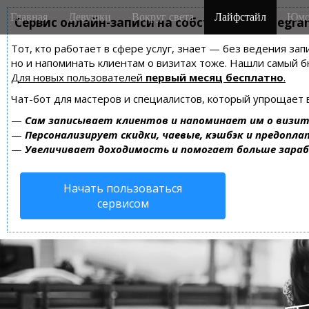
M
S
Главная
Девушки
Вокруг света
Лайфстайл
Юмо
k
Сервис онлайн-записи на собственном Telegra
a
i
i
Тот, кто работает в сфере услуг, знает — без ведения зап
p
n
но и напоминать клиентам о визитах тоже. Нашли самый
t
m
Для новых пользователей
первый месяц бесплатно
.
o
e
c
Чат-бот для мастеров и специалистов, который упрощает 
n
o
—
Сам записывает клиентов и напоминает им о визит
n
u
—
Персонализирует скидки, чаевые, кэшбэк и предопла
t
—
Увеличивает доходимость и помогает больше зара
e
n
Начать пользоваться
t
сервисом