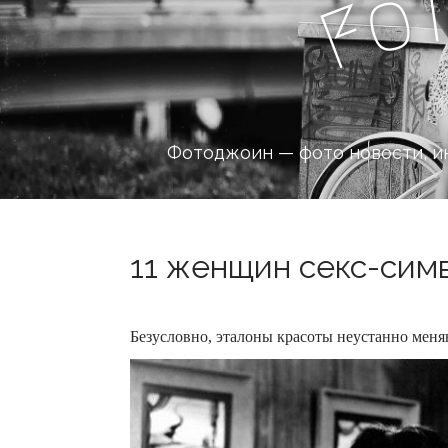
o
F
Фотоджоин — фото новости, и
11 женщин секс-симв
Безусловно, эталоны красоты неустанно меняю