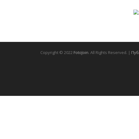
Copyright © 2022
FotoJoin
. All Rights Reserved. |
Пуб