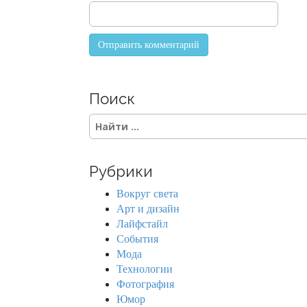
Поиск
S
e
a
r
Рубрики
c
h
Вокруг света
f
Арт и дизайн
o
Лайфстайл
r
События
:
Мода
Технологии
Фотография
Юмор