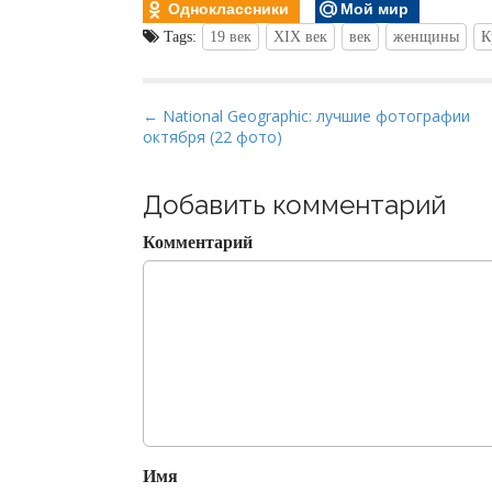
Одноклассники
Мой мир
Tags:
19 век
XIX век
век
женщины
К
P
← National Geographic: лучшие фотографии
октября (22 фото)
o
s
t
Добавить комментарий
n
Комментарий
a
v
i
g
a
t
i
o
Имя
n