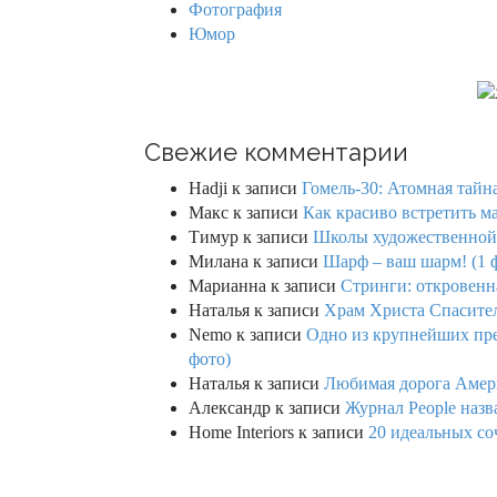
Фотография
Юмор
Свежие комментарии
Hadji
к записи
Гомель-30: Атомная тайн
Макс
к записи
Как красиво встретить м
Тимур
к записи
Школы художественной г
Милана
к записи
Шарф – ваш шарм! (1 
Марианна
к записи
Стринги: откровенна
Наталья
к записи
Храм Христа Спасител
Nemo
к записи
Одно из крупнейших пре
фото)
Наталья
к записи
Любимая дорога Амери
Александр
к записи
Журнал People назв
Home Interiors
к записи
20 идеальных со