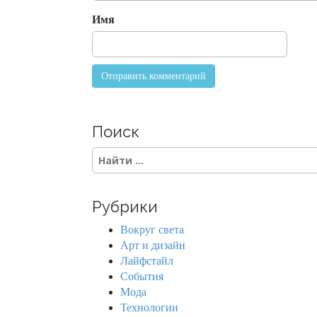
i
o
Имя
n
Поиск
S
e
a
r
Рубрики
c
h
Вокруг света
f
Арт и дизайн
o
Лайфстайл
r
События
:
Мода
Технологии