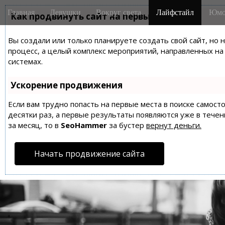
M
S
Главная
Девушки
Вокруг света
Лайфстайл
Юмо
k
Как продвинуть сайт на первые места?
a
i
i
p
Вы создали или только планируете создать свой сайт, но 
n
t
процесс, а целый комплекс мероприятий, направленных н
m
o
системах.
e
c
n
o
Ускорение продвижения
n
u
t
Если вам трудно попасть на первые места в поиске самос
десятки раз, а первые результаты появляются уже в течен
e
за месяц, то в
SeoHammer
за бустер
вернут деньги.
n
t
Начать продвижение сайта