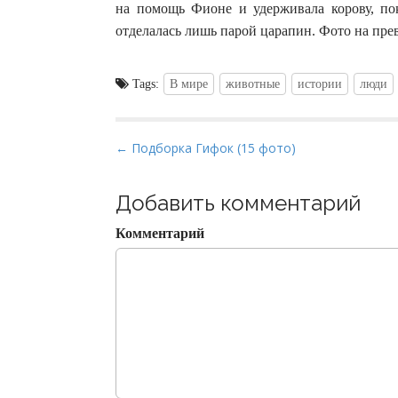
на помощь Фионе и удерживала корову, пок
отделалась лишь парой царапин. Фото на пре
Tags:
В мире
животные
истории
люди
P
← Подборка Гифок (15 фото)
o
s
Добавить комментарий
t
Комментарий
n
a
v
i
g
a
t