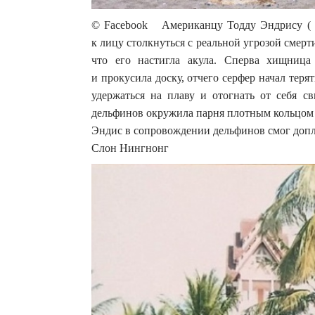
© Facebook Американцу Тодду Эндрису ( To
к лицу столкнуться с реальной угрозой смерт
что его настигла акула. Сперва хищница
и прокусила доску, отчего серфер начал тер
удержаться на плаву и отогнать от себя св
дельфинов окружила парня плотным кольцом 
Эндис в сопровождении дельфинов смог доплы
Слон Нингнонг