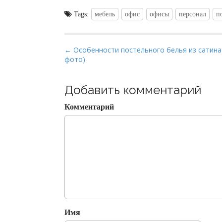
Tags:
мебель
офис
офисы
персонал
п
P
← Особенности постельного белья из сатина 
фото)
o
s
t
Добавить комментарий
n
Комментарий
a
v
i
g
a
t
i
o
Имя
n