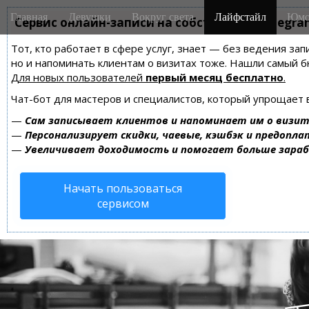
M
S
Главная
Девушки
Вокруг света
Лайфстайл
Юмо
k
Сервис онлайн-записи на собственном Telegra
a
i
i
Тот, кто работает в сфере услуг, знает — без ведения зап
p
n
но и напоминать клиентам о визитах тоже. Нашли самый
t
m
Для новых пользователей
первый месяц бесплатно
.
o
e
c
Чат-бот для мастеров и специалистов, который упрощает 
n
o
—
Сам записывает клиентов и напоминает им о визит
n
u
—
Персонализирует скидки, чаевые, кэшбэк и предопла
t
—
Увеличивает доходимость и помогает больше зара
e
n
Начать пользоваться
t
сервисом