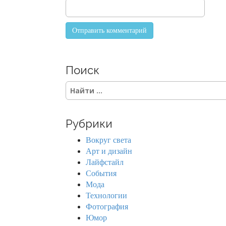
Поиск
S
e
a
r
Рубрики
c
h
Вокруг света
f
Арт и дизайн
o
Лайфстайл
r
События
:
Мода
Технологии
Фотография
Юмор