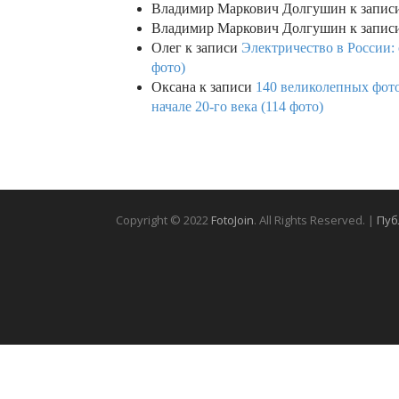
Владимир Маркович Долгушин
к запис
Владимир Маркович Долгушин
к запис
Олег
к записи
Электричество в России:
фото)
Оксана
к записи
140 великолепных фото
начале 20-го века (114 фото)
Copyright © 2022
FotoJoin
. All Rights Reserved. |
Пуб