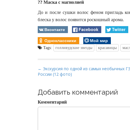
?? Маска с магнолией
До и после сушки волос феном пригладь ко
блеска у волос появится роскошный арома.
Вконтакте
Facebook
Twitter
Одноклассники
Мой мир
Tags:
голливудские звезды
красавицы
мас
P
← Экскурсия по одной из самых необычных Г
России (12 фото)
o
s
t
Добавить комментарий
n
Комментарий
a
v
i
g