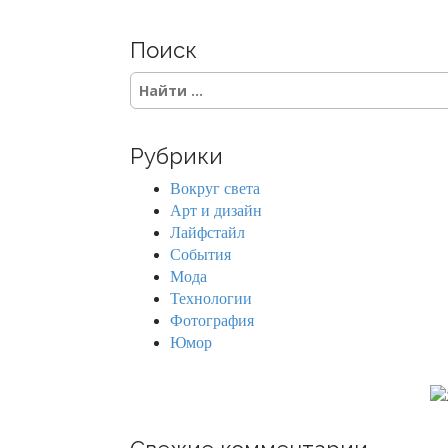
Поиск
S
e
a
r
Рубрики
c
h
Вокруг света
f
Арт и дизайн
o
Лайфстайл
r
События
:
Мода
Технологии
Фотография
Юмор