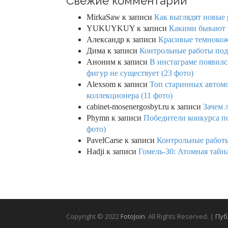
Свежие комментарии
MirkaSaw
к записи
Как выглядят новые 
YUKUYKUY
к записи
Какими бывают к
Александр
к записи
Красивые темнокож
Дима
к записи
Контрольные работы под 
Аноним
к записи
В инстаграме появилс
фигур не существует (23 фото)
Alexsom
к записи
Топ старинных автом
коллекционера (11 фото)
cabinet-mosenergosbyt.ru
к записи
Зачем 
Phymn
к записи
Победители конкурса по
фото)
PavelCarse
к записи
Контрольные работы
Hadji
к записи
Гомель-30: Атомная тайн
Copyright © 2022
FotoJoin
. All Rights Reserved. |
Пуб