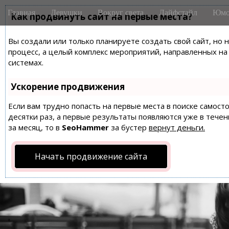
M
S
Главная
Девушки
Вокруг света
Лайфстайл
Юмо
k
Как продвинуть сайт на первые места?
a
i
i
p
Вы создали или только планируете создать свой сайт, но 
n
t
процесс, а целый комплекс мероприятий, направленных н
m
o
системах.
e
c
n
o
Ускорение продвижения
n
u
t
Если вам трудно попасть на первые места в поиске самос
десятки раз, а первые результаты появляются уже в течен
e
за месяц, то в
SeoHammer
за бустер
вернут деньги.
n
t
Начать продвижение сайта