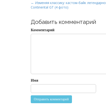
P
← Изменяя классику: кастом-байк легендарно
Continental GT (4 фото)
o
s
t
Добавить комментарий
n
Комментарий
a
v
i
g
a
t
i
o
Имя
n