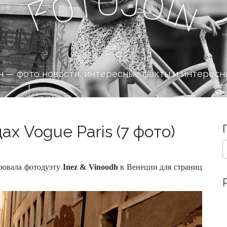
o
J
t
o
o
i
n
F
 — фото новости, интересные факты и интересн
х Vogue Paris (7 фото)
S
e
a
ровала фотодуэту
Inez & Vinoodh
в Венеции для страниц
r
c
h
f
o
r