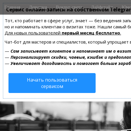
M
S
Главная
Девушки
Вокруг света
Лайфстайл
Юмо
k
Сервис онлайн-записи на собственном Telegra
a
i
i
Тот, кто работает в сфере услуг, знает — без ведения зап
p
n
но и напоминать клиентам о визитах тоже. Нашли самый
t
m
Для новых пользователей
первый месяц бесплатно
.
o
e
c
Чат-бот для мастеров и специалистов, который упрощает 
n
o
—
Сам записывает клиентов и напоминает им о визит
n
u
—
Персонализирует скидки, чаевые, кэшбэк и предопла
t
—
Увеличивает доходимость и помогает больше зара
e
n
Начать пользоваться
t
сервисом