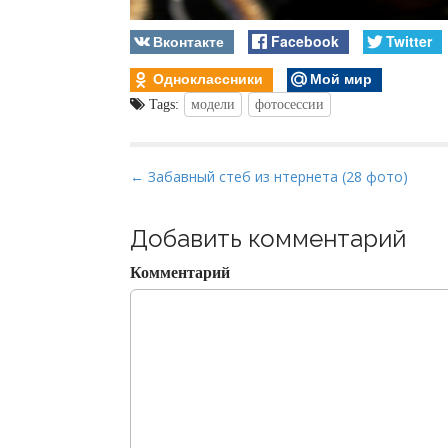
Вконтакте
Facebook
Twitter
Одноклассники
Мой мир
Tags:
модели
фотосессии
P
← Забавный стеб из нтернета (28 фото)
o
s
Добавить комментарий
t
Комментарий
n
a
v
i
g
a
t