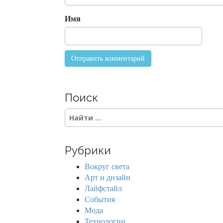
i
o
Имя
n
Поиск
S
e
a
r
Рубрики
c
h
Вокруг света
f
Арт и дизайн
o
Лайфстайл
r
События
:
Мода
Технологии