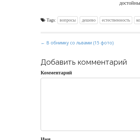
достойны
Tags:
вопросы
дешево
естественность
к
P
← В обнимку со львами (15 фото)
o
s
Добавить комментарий
t
Комментарий
n
a
v
i
g
a
t
i
Имя