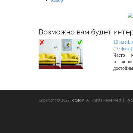
Юмор
Возможно вам будет интер
10 идей, 
(10 фото)
Часто 
и дорог
достойны
Copyright © 2022
FotoJoin
. All Rights Reserved. |
Пуб