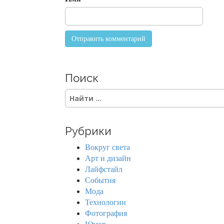
o
n
Поиск
S
e
a
r
Рубрики
c
h
Вокруг света
f
Арт и дизайн
o
Лайфстайл
r
События
:
Мода
Технологии
Фотография