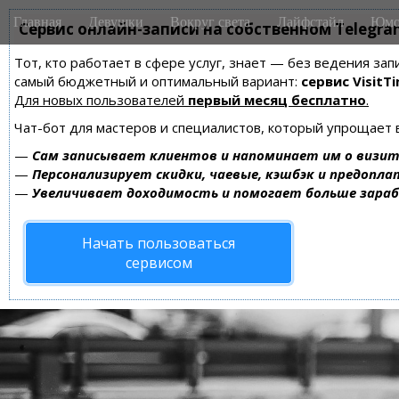
M
S
Главная
Девушки
Вокруг света
Лайфстайл
Юмо
k
Сервис онлайн-записи на собственном Telegra
a
i
i
Тот, кто работает в сфере услуг, знает — без ведения за
p
n
самый бюджетный и оптимальный вариант:
сервис VisitTi
t
m
Для новых пользователей
первый месяц бесплатно
.
o
e
c
Чат-бот для мастеров и специалистов, который упрощает 
n
o
—
Сам записывает клиентов и напоминает им о визит
n
u
—
Персонализирует скидки, чаевые, кэшбэк и предопла
t
—
Увеличивает доходимость и помогает больше зара
e
n
Начать пользоваться
t
сервисом