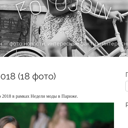
o
J
t
o
o
i
n
F
 — фото новости, интересные факты и интересн
018 (18 фото)
S
e
a
 2018 в рамках Недели моды в Париже.
r
c
h
f
o