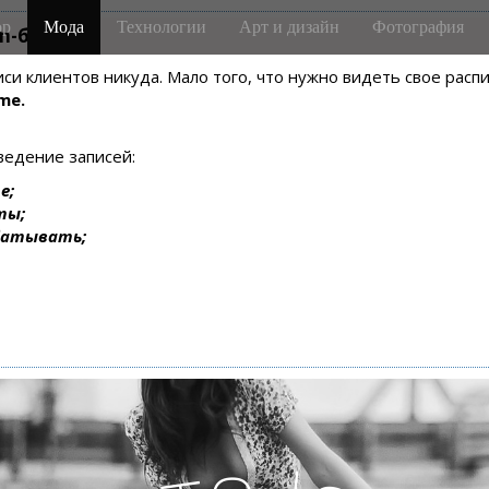
р
Мода
Технологии
Арт и дизайн
Фотография
m-боте
писи клиентов никуда. Мало того, что нужно видеть свое рас
me.
ведение записей:
е;
ты;
батывать;