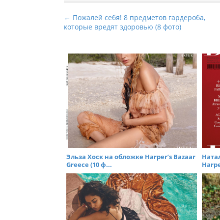
P
← Пожалей себя! 8 предметов гардероба,
которые вредят здоровью (8 фото)
o
s
t
n
a
v
i
g
a
t
i
Эльза Хоск на обложке Harper’s Bazaar
Ната
Greece (10 ф...
Harpe
o
n