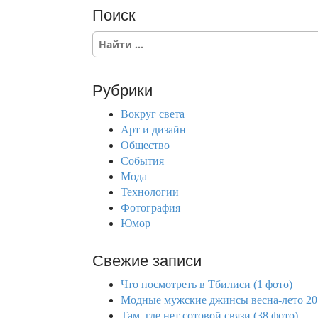
Поиск
S
e
a
r
Рубрики
c
h
Вокруг света
f
Арт и дизайн
o
Общество
r
События
:
Мода
Технологии
Фотография
Юмор
Свежие записи
Что посмотреть в Тбилиси (1 фото)
Модные мужские джинсы весна-лето 201
Там, где нет сотовой связи (38 фото)