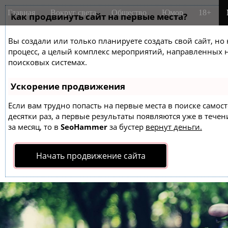
M
S
Главная
Вокруг света
Общество
Юмор
18+
k
Как продвинуть сайт на первые места?
a
i
i
p
Вы создали или только планируете создать свой сайт, но 
n
t
процесс, а целый комплекс мероприятий, направленных 
m
o
поисковых системах.
e
c
o
n
Ускорение продвижения
n
u
t
Если вам трудно попасть на первые места в поиске само
десятки раз, а первые результаты появляются уже в течен
e
за месяц, то в
SeoHammer
за бустер
вернут деньги.
n
t
Начать продвижение сайта