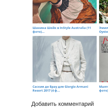
Шанина Шейк в InStyle Australia (11
Эмил
фото)...
Oyste
Саския де Брау для Giorgio Armani
Малго
Resort 2017 (4 ф...
фото)
Добавить комментарий