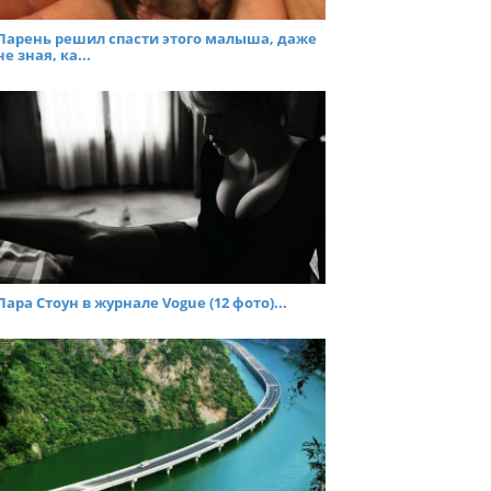
Парень решил спасти этого малыша, даже
не зная, ка...
Лара Стоун в журнале Vogue (12 фото)...