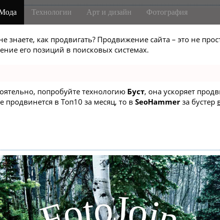
Мода
Технологии
Арт и дизайн
Фотография
не знаете, как продвигать? Продвижение сайта – это не про
ние его позиций в поисковых системах.
стоятельно, попробуйте технологию
Буст
, она ускоряет прод
е продвинется в Топ10 за месяц, то в
SeoHammer
за бустер
J
o
t
o
o
i
F
n