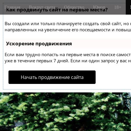
M
S
Главная
Вокруг света
Общество
Юмор
18+
k
Как продвинуть сайт на первые места?
a
i
i
p
Вы создали или только планируете создать свой сайт, но 
n
t
направленных на увеличение его посещаемости и повыше
m
o
e
c
Ускорение продвижения
o
n
n
Если вам трудно попасть на первые места в поиске само
u
t
уже в течение первых 7 дней. Если ни один запрос у вас н
e
n
Начать продвижение сайта
t