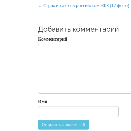
P
← Страх и хохот в российском ЖКХ (17 фото)
o
s
t
Добавить комментарий
n
Комментарий
a
v
i
g
a
t
i
o
Имя
n