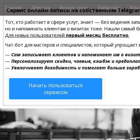
M
S
Главная
Девушки
Вокруг света
Лайфстайл
Юмо
k
Сервис онлайн-записи на собственном Telegra
a
i
i
Тот, кто работает в сфере услуг, знает — без ведения зап
p
n
но и напоминать клиентам о визитах тоже. Нашли самый
t
m
Для новых пользователей
первый месяц бесплатно
.
o
e
c
Чат-бот для мастеров и специалистов, который упрощает 
n
o
—
Сам записывает клиентов и напоминает им о визит
n
u
—
Персонализирует скидки, чаевые, кэшбэк и предопла
t
—
Увеличивает доходимость и помогает больше зара
e
n
Начать пользоваться
t
сервисом