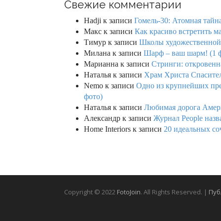
Свежие комментарии
Hadji
к записи
Гомель-30: Атомная тайн
Макс
к записи
Как красиво встретить м
Тимур
к записи
Школы художественной г
Милана
к записи
Шарф – ваш шарм! (1 
Марианна
к записи
Стринги: откровенна
Наталья
к записи
Храм Христа Спасител
Nemo
к записи
Одно из крупнейших пре
фото)
Наталья
к записи
Любимая дорога Амери
Александр
к записи
Журнал People назв
Home Interiors
к записи
20 идеальных со
Copyright © 2022
FotoJoin
. All Rights Reserved. |
Пуб