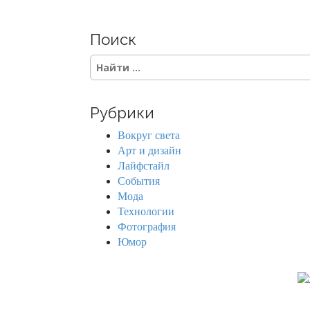
Поиск
S
e
a
r
Рубрики
c
h
Вокруг света
f
Арт и дизайн
o
Лайфстайл
r
События
:
Мода
Технологии
Фотография
Юмор