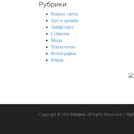
Рубрики
c
h
Вокруг света
f
Арт и дизайн
o
Лайфстайл
r
События
:
Мода
Технологии
Фотография
Юмор
Copyright © 2022
FotoJoin
. All Rights Reserved. |
Пуб