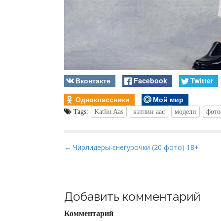
Вконтакте
Facebook
Twitter
Одноклассники
Мой мир
Tags:
Katlin Aas
кэтлин аас
модели
фото
P
← Чирлидеры-снегурочки (20 фото) 18+
o
s
t
Добавить комментарий
n
a
Комментарий