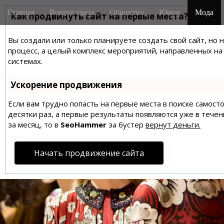
M
S
Главная
Вокруг света
Общество
Юмор
Мода
k
Как продвинуть сайт на первые места?
a
i
i
p
Вы создали или только планируете создать свой сайт, но 
n
t
процесс, а целый комплекс мероприятий, направленных н
m
o
системах.
e
c
n
o
Ускорение продвижения
n
u
t
Если вам трудно попасть на первые места в поиске самос
десятки раз, а первые результаты появляются уже в течен
e
за месяц, то в
SeoHammer
за бустер
вернут деньги.
n
t
Начать продвижение сайта