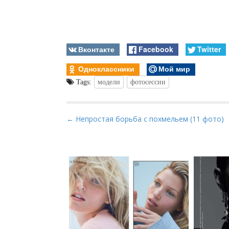
Вконтакте
Facebook
Twitter
Одноклассники
Мой мир
Tags:
модели
фотосессии
P
← Непростая борьба с похмельем (11 фото)
o
s
t
n
a
v
i
g