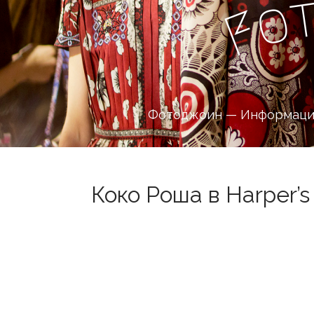
o
F
Фотоджоин — Информацио
Коко Роша в Harper’s