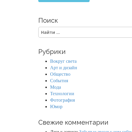
Поиск
S
e
a
r
Рубрики
c
h
Вокруг света
f
Арт и дизайн
o
Общество
r
События
:
Мода
Технологии
Фотография
Юмор
Свежие комментарии
Джи
к записи
Забытые звезды: чем сейч