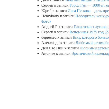
Сергей
к записи
Город Гай — 1000-й го
Юрий
к записи
Лиза Пескова – дочь пре
Henrybasty
к записи
Победители конкурса
фото)
Андрей Р
к записи
Гигантская паутина о
Сергей
к записи
Вспоминая 1975 год (2
depressed
к записи
Баку, которого больше
Александр
к записи
Любимый автомобил
Ден Сяо Пин
к записи
Любимый автомоб
Аноним
к записи
Эротический календар