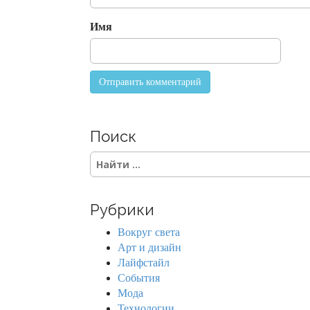
o
n
Имя
Поиск
S
e
a
r
Рубрики
c
h
Вокруг света
f
Арт и дизайн
o
Лайфстайл
r
События
:
Мода
Технологии