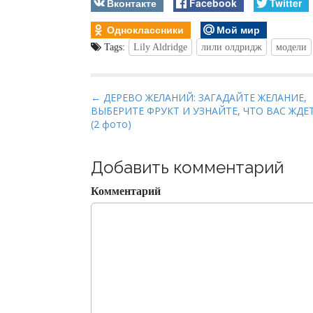
Вконтакте
Facebook
Twitter
Одноклассники
Мой мир
Tags:
Lily Aldridge
лили олдридж
модели
P
← ДЕРЕВО ЖЕЛАНИЙ: ЗАГАДАЙТЕ ЖЕЛАНИЕ,
ВЫБЕРИТЕ ФРУКТ И УЗНАЙТЕ, ЧТО ВАС ЖДЕ
o
(2 фото)
s
t
Добавить комментарий
n
a
Комментарий
v
i
g
a
t
i