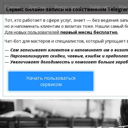
M
S
Главная
Девушки
Вокруг света
Лайфстайл
Юмо
k
Сервис онлайн-записи на собственном Telegra
a
i
i
Тот, кто работает в сфере услуг, знает — без ведения зап
p
n
но и напоминать клиентам о визитах тоже. Нашли самый
t
m
Для новых пользователей
первый месяц бесплатно
.
o
e
c
Чат-бот для мастеров и специалистов, который упрощает 
n
o
—
Сам записывает клиентов и напоминает им о визит
n
u
—
Персонализирует скидки, чаевые, кэшбэк и предопла
t
—
Увеличивает доходимость и помогает больше зара
e
n
Начать пользоваться
t
сервисом