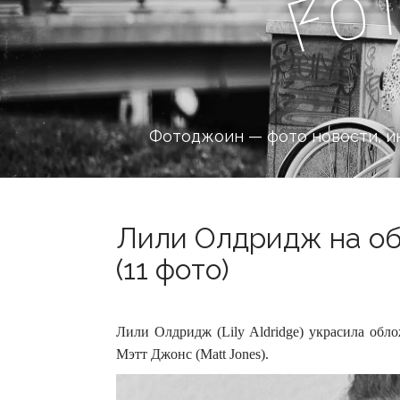
o
F
Фотоджоин — фото новости, и
Лили Олдридж на об
(11 фото)
Лили Олдридж (Lily Aldridge) украсила обло
Мэтт Джонс (Matt Jones).