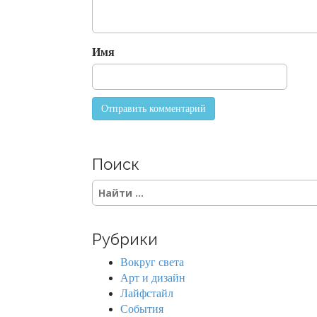
t
i
o
Имя
n
Поиск
S
e
a
r
Рубрики
c
h
Вокруг света
f
Арт и дизайн
o
Лайфстайл
r
События
: