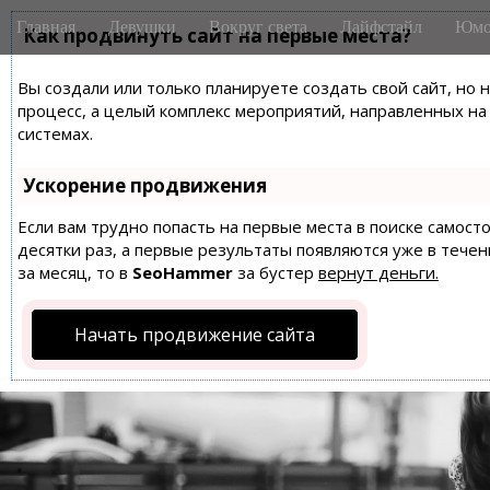
M
S
Главная
Девушки
Вокруг света
Лайфстайл
Юмо
k
Как продвинуть сайт на первые места?
a
i
i
p
Вы создали или только планируете создать свой сайт, но 
n
t
процесс, а целый комплекс мероприятий, направленных н
m
o
системах.
e
c
n
o
Ускорение продвижения
n
u
t
Если вам трудно попасть на первые места в поиске самос
десятки раз, а первые результаты появляются уже в течен
e
за месяц, то в
SeoHammer
за бустер
вернут деньги.
n
t
Начать продвижение сайта