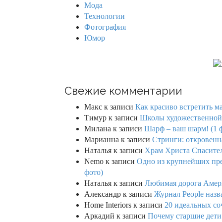
Мода
Технологии
Фотография
Юмор
Свежие комментарии
Макс
к записи
Как красиво встретить м
Тимур
к записи
Школы художественной г
Милана
к записи
Шарф – ваш шарм! (1 
Марианна
к записи
Стринги: откровенна
Наталья
к записи
Храм Христа Спасител
Nemo
к записи
Одно из крупнейших пре
фото)
Наталья
к записи
Любимая дорога Амери
Александр
к записи
Журнал People назв
Home Interiors
к записи
20 идеальных со
Аркадий
к записи
Почему старшие дети