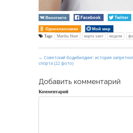
Вконтакте
Facebook
Twitter
Одноклассники
Мой мир
Tags:
Martha Hunt
марта хант
модели
фо
P
← Советский бодибилдинг: история запретно
спорта (22 фото)
o
s
t
Добавить комментарий
n
Комментарий
a
v
i
g
a