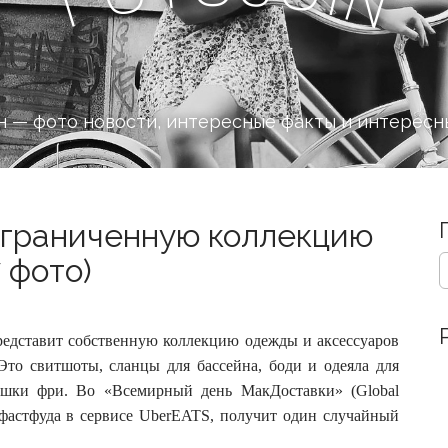
 — фото новости, интересные факты и интересн
ограниченную коллекцию
S
 фото)
e
a
r
c
представит собственную коллекцию одежды и аксессуаров
h
 Это свитшоты, сланцы для бассейна, боди и одеяла для
f
тошки фри.
Во «Всемирный день МакДоставки» (Global
o
 фастфуда в сервисе UberEATS, получит один случайный
r
: