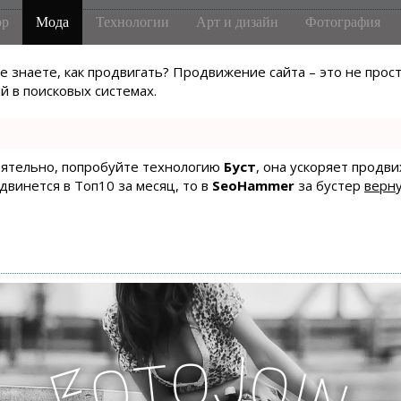
р
Мода
Технологии
Арт и дизайн
Фотография
не знаете, как продвигать? Продвижение сайта – это не про
 в поисковых системах.
тоятельно, попробуйте технологию
Буст
, она ускоряет продв
одвинется в Топ10 за месяц, то в
SeoHammer
за бустер
верну
J
o
t
o
o
i
F
n