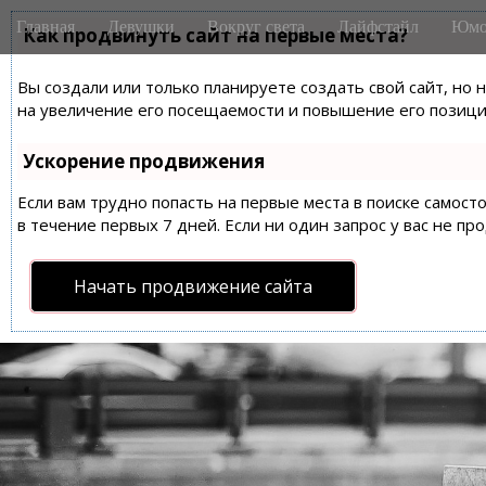
M
S
Главная
Девушки
Вокруг света
Лайфстайл
Юмо
k
Как продвинуть сайт на первые места?
a
i
i
p
Вы создали или только планируете создать свой сайт, но 
n
t
на увеличение его посещаемости и повышение его позиций
m
o
e
c
Ускорение продвижения
n
o
n
Если вам трудно попасть на первые места в поиске самос
u
t
в течение первых 7 дней. Если ни один запрос у вас не пр
e
n
Начать продвижение сайта
t