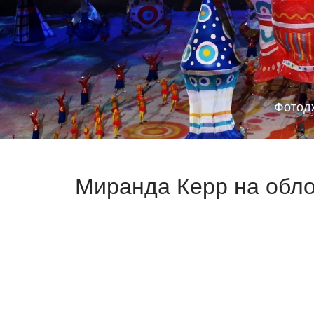
Фотод
Миранда Керр на облож