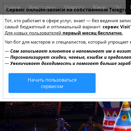
M
S
Главная
Вокруг света
Общество
Юмор
18+
k
Сервис онлайн-записи на собственном Telegra
a
i
i
Тот, кто работает в сфере услуг, знает — без ведения за
p
n
самый бюджетный и оптимальный вариант:
сервис Visit
t
m
Для новых пользователей
первый месяц бесплатно
.
o
e
c
Чат-бот для мастеров и специалистов, который упрощает 
o
n
—
Сам записывает клиентов и напоминает им о визит
n
u
—
Персонализирует скидки, чаевые, кэшбэк и предопла
t
—
Увеличивает доходимость и помогает больше зара
e
n
Начать пользоваться
t
сервисом