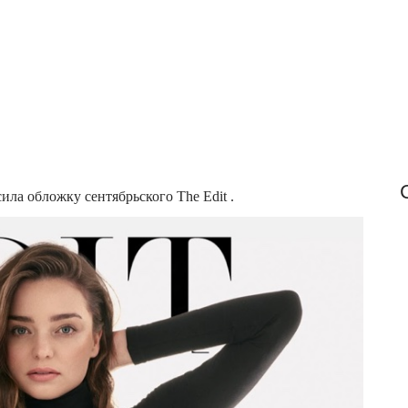
f
o
r
:
сила обложку сентябрьского The Edit .