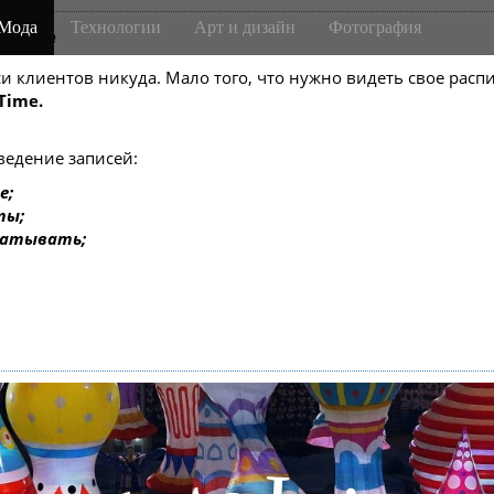
Мода
Технологии
Арт и дизайн
Фотография
m-боте
писи клиентов никуда. Мало того, что нужно видеть свое ра
Time.
ведение записей:
е;
ты;
батывать;